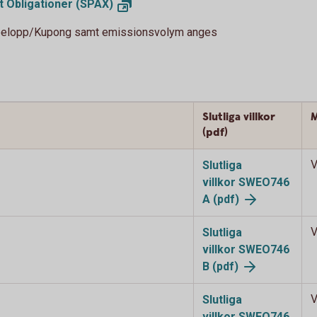
 Obligationer (SPAX)
ggsbelopp/Kupong samt emissionsvolym anges
Slutliga villkor
(pdf)
V
Slutliga
villkor SWEO746
A (pdf)
V
Slutliga
villkor SWEO746
B (pdf)
V
Slutliga
villkor SWEO746