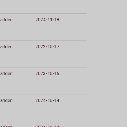
ärlden
2024-11-18
ärlden
2022-10-17
ärlden
2023-10-16
ärlden
2024-10-14