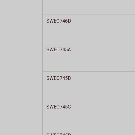
SWEO746D
SWEO745A
SWEO745B
SWEO745C