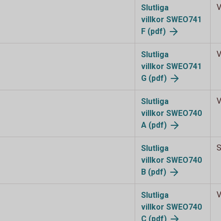
V
Slutliga
villkor SWEO741
F (pdf)
V
Slutliga
villkor SWEO741
G (pdf)
V
Slutliga
villkor SWEO740
A (pdf)
S
Slutliga
villkor SWEO740
B (pdf)
V
Slutliga
villkor SWEO740
C (pdf)