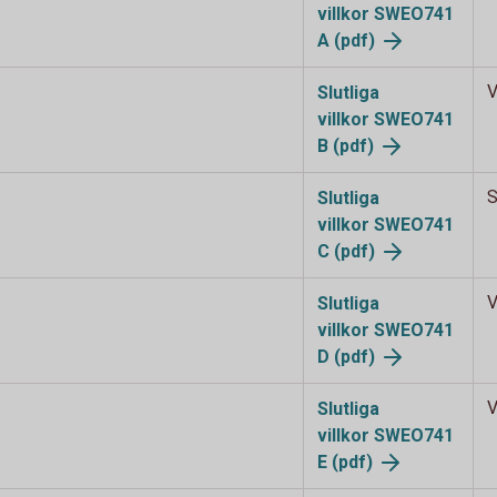
villkor SWEO741
A (pdf)
V
Slutliga
villkor SWEO741
B (pdf)
S
Slutliga
villkor SWEO741
C (pdf)
V
Slutliga
villkor SWEO741
D (pdf)
V
Slutliga
villkor SWEO741
E (pdf)