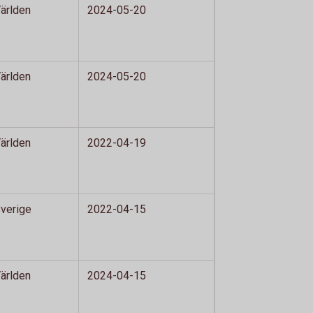
ärlden
2024-05-20
ärlden
2024-05-20
ärlden
2022-04-19
verige
2022-04-15
ärlden
2024-04-15