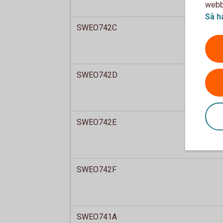
webbp
Så h
SWEO742C
SWEO742D
SWEO742E
SWEO742F
SWEO741A