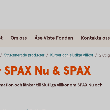
et
Om oss
Åse Viste Fonden
Kontakta oss
Strukturerade produkter
Kurser och slutliga villkor
Slutli
or SPAX Nu & SPAX
ation och länkar till Slutliga villkor om SPAX Nu och