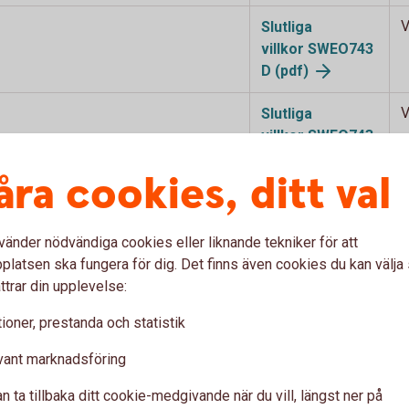
V
Slutliga
villkor SWEO743
D (pdf)
V
Slutliga
villkor SWEO743
E (pdf)
åra cookies, ditt val
V
Slutliga
villkor SWEO743
vänder nödvändiga cookies eller liknande tekniker för att
F (pdf)
latsen ska fungera för dig. Det finns även cookies du kan välj
ttrar din upplevelse:
V
Slutliga
villkor SWEO742
ioner, prestanda och statistik
A (pdf)
vant marknadsföring
V
Slutliga
n ta tillbaka ditt cookie-medgivande när du vill, längst ner på
villkor SWEO742