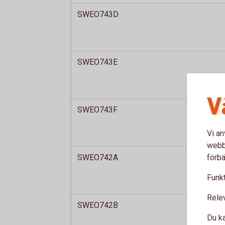
SWEO743D
SWEO743E
V
SWEO743F
Vi an
webbp
SWEO742A
förbä
Funkt
Rele
SWEO742B
Du ka