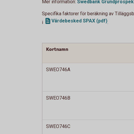
Mer information:
Swedbank Grundprospekt
Specifika faktorer för beräkning av Tillä
Värdebesked SPAX (pdf)
i
.
Kortnamn
SWEO746A
SWEO746B
SWEO746C