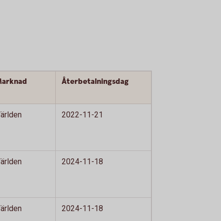
Marknad
Återbetalningsdag
ärlden
2022-11-21
ärlden
2024-11-18
ärlden
2024-11-18