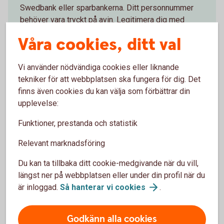
Swedbank eller sparbankerna. Ditt personnummer
behöver vara tryckt på avin. Legitimera dig med
BankID eller säkerhetsdosa.
Våra cookies, ditt val
Lös in din
avi
Vi använder nödvändiga cookies eller liknande
tekniker för att webbplatsen ska fungera för dig. Det
finns även cookies du kan välja som förbättrar din
upplevelse:
Om våra bankkonton
Funktioner, prestanda och statistik
Relevant marknadsföring
Vad är ett bankkonto?
Du kan ta tillbaka ditt cookie-medgivande när du vill,
Ett bankkonto är ett finansiellt konto hos en bank. Alla
längst ner på webbplatsen eller under din profil när du
konton har ett unikt nummer som kallas bankkontonummer.
är inloggad.
Så hanterar vi
cookies
.
Detta består av clearingnummer och kontonummer. På
kontot bokförs alla dina transaktioner, till exempel
Godkänn alla cookies
insättningar, uttag eller köp beroende på vilken typ av konto