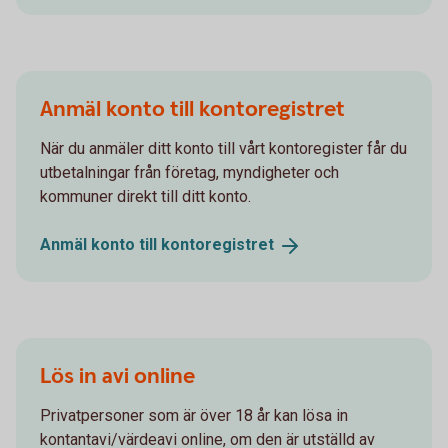
Anmäl konto till kontoregistret
När du anmäler ditt konto till vårt kontoregister får du
utbetalningar från företag, myndigheter och
kommuner direkt till ditt konto.
Anmäl konto till
kontoregistret
Lös in avi online
Privatpersoner som är över 18 år kan lösa in
kontantavi/värdeavi online, om den är utställd av