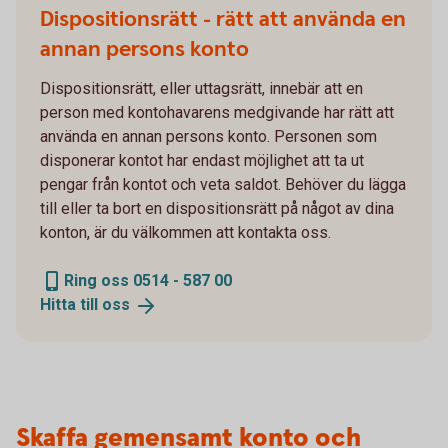
Dispositionsrätt - rätt att använda en
annan persons konto
Dispositionsrätt, eller uttagsrätt, innebär att en
person med kontohavarens medgivande har rätt att
använda en annan persons konto. Personen som
disponerar kontot har endast möjlighet att ta ut
pengar från kontot och veta saldot. Behöver du lägga
till eller ta bort en dispositionsrätt på något av dina
konton, är du välkommen att kontakta oss.
Ring oss 0514 - 587 00
Hitta till
oss
Skaffa gemensamt konto och