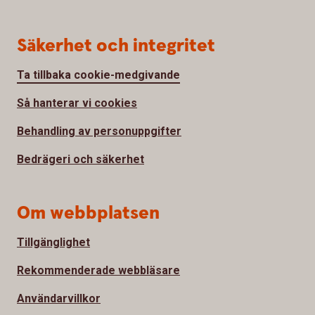
Säkerhet och integritet
Ta tillbaka cookie-medgivande
Så hanterar vi cookies
Behandling av personuppgifter
Bedrägeri och säkerhet
Om webbplatsen
Tillgänglighet
Rekommenderade webbläsare
Användarvillkor