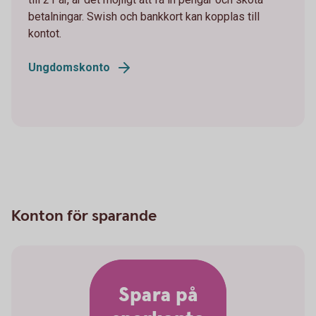
betalningar. Swish och bankkort kan kopplas till
kontot.
Ungdomskonto
Konton för sparande
Spara på