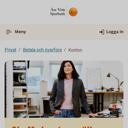
Meny
Logga in
Privat
Betala och överföra
Konton