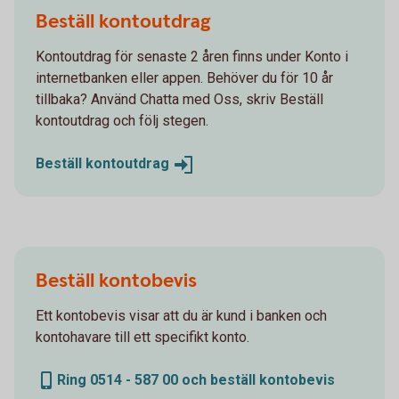
Beställ kontoutdrag
Kontoutdrag för senaste 2 åren finns under Konto i
internetbanken eller appen. Behöver du för 10 år
tillbaka? Använd Chatta med Oss, skriv Beställ
kontoutdrag och följ stegen.
Beställ
kontoutdrag
Beställ kontobevis
Ett kontobevis visar att du är kund i banken och
kontohavare till ett specifikt konto.
Ring 0514 - 587 00 och beställ kontobevis