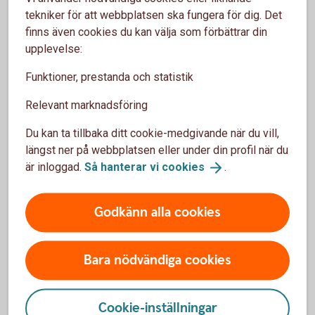
kan se både tryggt och lovande ut, kan det
tekniker för att webbplatsen ska fungera för dig. Det
komma negativa överraskningar. Det är
finns även cookies du kan välja som förbättrar din
också viktigt att du sprider ditt sparande
upplevelse:
mellan olika branscher för att sprida
Funktioner, prestanda och statistik
riskerna.
Relevant marknadsföring
Du kan ta tillbaka ditt cookie-medgivande när du vill,
längst ner på webbplatsen eller under din profil när du
är inloggad.
Så hanterar vi
cookies
.
Tips om aktier och
börsinformation
Godkänn alla cookies
Aktiellt
Bara nödvändiga cookies
Dagliga bolagsanalyser, börskommentarer,
aktierekommendationer, förvaltarkommentarer och
Cookie-inställningar