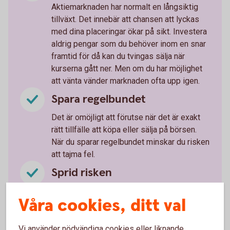
Aktiemarknaden har normalt en långsiktig
tillväxt. Det innebär att chansen att lyckas
med dina placeringar ökar på sikt. Investera
aldrig pengar som du behöver inom en snar
framtid för då kan du tvingas sälja när
kurserna gått ner. Men om du har möjlighet
att vänta vänder marknaden ofta upp igen.
Spara regelbundet
Det är omöjligt att förutse när det är exakt
rätt tillfälle att köpa eller sälja på börsen.
När du sparar regelbundet minskar du risken
att tajma fel.
Sprid risken
Minska din risk genom att investera i olika
Våra cookies, ditt val
företag, branscher och på olika marknader.
Investera helst i minst tio olika företag så
att du sprider riskerna. Även om ett bolag
Vi använder nödvändiga cookies eller liknande