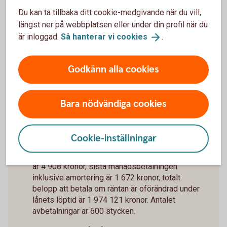
Du kan ta tillbaka ditt cookie-medgivande när du vill,
längst ner på webbplatsen eller under din profil när du
är inloggad.
Så hanterar vi
cookies
.
Godkänn alla cookies
Räkneexempel bolån
Ett lånebelopp på 1 000 000 kronor, till 3,89 %
Bara nödvändiga cookies
ränta (3 mån bunden, listränta senast ändrad
2026-05-29), med rak amortering
återbetalningstid 50 år, effektiv ränta: 3,96 % (ej
Cookie-inställningar
Nyckelkund 3,96 %).
Första månadsbetalningen inklusive amortering
är 4 908 kronor, sista månadsbetalningen
inklusive amortering är 1 672 kronor, totalt
belopp att betala om räntan är oförändrad under
lånets löptid är 1 974 121 kronor. Antalet
avbetalningar är 600 stycken.