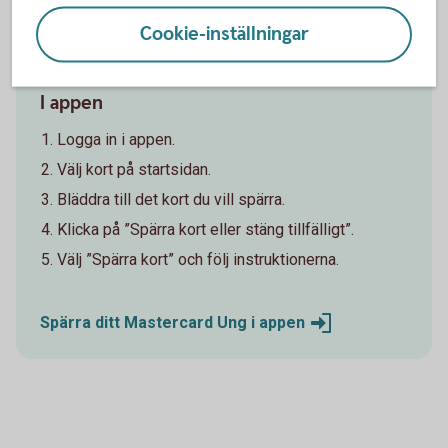
ung - kan spärra ditt kort i appen. Om du själv har
spärrat ditt kort, så behöver sedan din förälder eller
Cookie-inställningar
vårdnadshavare ringa oss för att ersätta det.
I appen
Logga in i appen.
Välj kort på startsidan.
Bläddra till det kort du vill spärra.
Klicka på ”Spärra kort eller stäng tillfälligt”.
Välj ”Spärra kort” och följ instruktionerna.
Spärra ditt Mastercard Ung i
appen