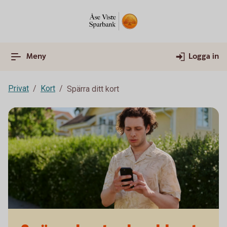
Meny
Logga in
Privat
Kort
Spärra ditt kort