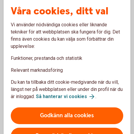
Vi guidar dig vad varje steg innebär - vad du behöver göra
Våra cookies, ditt val
och i vilken ordning.
Vi använder nödvändiga cookies eller liknande
tekniker för att webbplatsen ska fungera för dig. Det
Det här gör banken
finns även cookies du kan välja som förbättrar din
upplevelse:
När vi får veta av Skatteverket att någon har dött
Funktioner, prestanda och statistik
sker följande:
Relevant marknadsföring
Betal- och kreditkort samt BankID spärras
Internetbanken och telefontjänsten Kundcenter
Du kan ta tillbaka ditt cookie-medgivande när du vill,
avslutas
längst ner på webbplatsen eller under din profil när du
Tjänsten e-faktura sägs upp, och alla framtida
är inloggad.
Så hanterar vi cookies
.
fakturor skickas istället som pappersfakturor
Privatgiro avslutas
Godkänn alla cookies
Dispositionsrätter för god man, förvaltare och
övriga personer tas bort
Kapital- och räntebesked skickas till