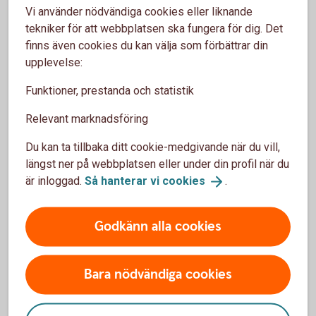
Kom igång och handla
Vi använder nödvändiga cookies eller liknande
tekniker för att webbplatsen ska fungera för dig. Det
finns även cookies du kan välja som förbättrar din
Våra värdepapperstjänster
upplevelse:
Funktioner, prestanda och statistik
Vi har värdepapperstjänster för olika behov. Vilken
som passar dig beror på dig och ditt sparande. Läs
Relevant marknadsföring
mer om våra värdepapperstjänster och kom igång.
Du kan ta tillbaka ditt cookie-medgivande när du vill,
Våra
värdepapperstjänster
längst ner på webbplatsen eller under din profil när du
är inloggad.
Så hanterar vi
cookies
.
Godkänn alla cookies
Så handlar du värdepapper
Bara nödvändiga cookies
Du kan köpa värdepapper på flera olika sätt. Handla
värdepapper enkelt i internetbanken eller vår app. Du
kan även ringa vårt kundcenter eller besöka ett