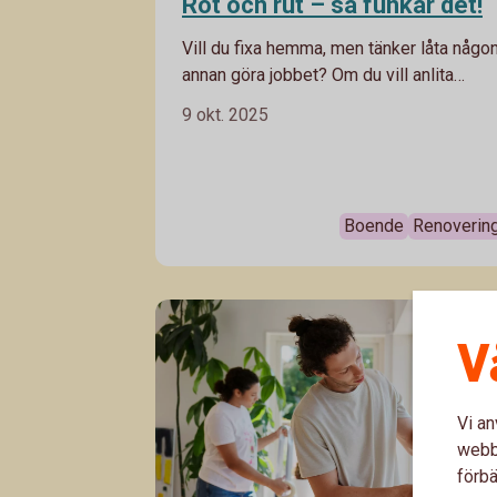
Rot och rut – så funkar det!
Vill du fixa hemma, men tänker låta någo
annan göra jobbet? Om du vill anlita
proffs som hjälper dig med städning elle
9 okt. 2025
trädgårdsarbete eller låta någon
fackkunnig renovera ditt badrum kan du
göra avdrag för det.
Boende
Renoverin
V
Vi an
webbp
förbä