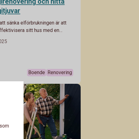
irenovering och hitta
itjuvar
 att sänka elförbrukningen är att
ffektivisera sitt hus med en
novering. Ett annat att se över
2025
 för att hitta små energitjuvar. Bra
 din plånbok och för miljön.
Boende
Renovering
a som