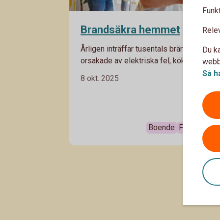
Funkt
Brandsäkra hemmet
Rele
Årligen inträffar tusentals bränder, ofta
Du ka
orsakade av elektriska fel, köksolyckor
webbp
eller överhettning. Här kommer våra bäst
Så h
8 okt. 2025
tips hur du kan minimera risken för brand
Boende
Försäkringa