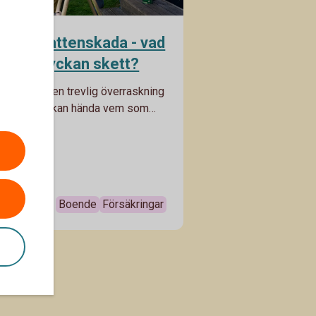
ygga vattenskada - vad
u om olyckan skett?
kada är ingen trevlig överraskning
et och den kan hända vem som
är får du tips på hur du kan
2025
ga vattenskada och hur du bör
m olyckan redan inträffat.
Boende
Försäkringar