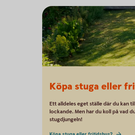
Köpa stuga eller fr
Ett alldeles eget ställe där du kan ti
lockande. Men har du koll på vad du
stugdjungeln!
Köpa stuga eller fritidshus?