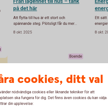
Från lägenhet till hus – tänk
Energ
på det här
energ
n
Att flytta till hus är ett stort och
Ett sätt
r
spännande steg. Plötsligt får du mer
energie
plats, större frihet och möjlighet att skapa
energire
8 okt. 2025
8 okt. 
ett hem som verkligen passar dig, men
sitt hem
samtidigt innebär det nya kostnader och
både för
ansvar. Vår privatekonom Arturo Arques
g
ger dig sex tips på vad du kan tänka på
Boende
när du flyttar till ett hus.
åra cookies, ditt val
vänder nödvändiga cookies eller liknande tekniker för att
latsen ska fungera för dig. Det finns även cookies du kan välj
ttrar din upplevelse: