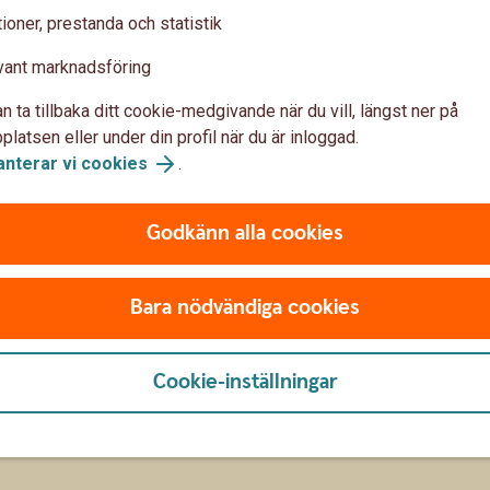
ioner, prestanda och statistik
Skadedjur i hemmet – skaffa
Föreb
vant marknadsföring
försäkring mot skadedjur
gör d
n ta tillbaka ditt cookie-medgivande när du vill, längst ner på
latsen eller under din profil när du är inloggad.
Skadedjur kan vara utmanande för hus-
Vattens
a
anterar vi cookies
.
och lägenhetsägare. Men du kan ligga
i hemm
.
steget före. Här kommer våra tips på vad
helst. H
8 okt. 2025
8 okt. 
du kan göra för att minimera skada.
förebyg
Godkänn alla cookies
agera o
r
Bara nödvändiga cookies
Boende
Försäkringar
Cookie-inställningar
Visa fler artiklar