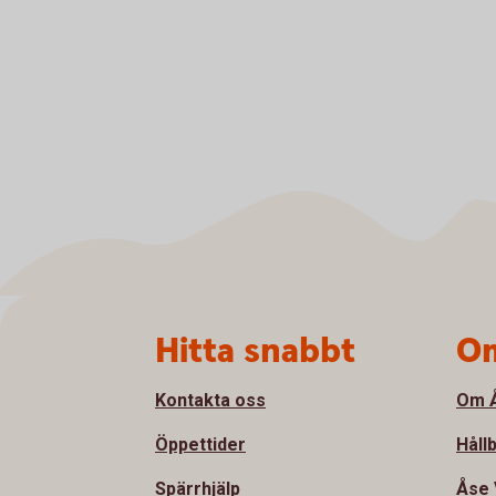
Sidfot
Hitta snabbt
Om
Kontakta oss
Om Å
Öppettider
Håll
Spärrhjälp
Åse 