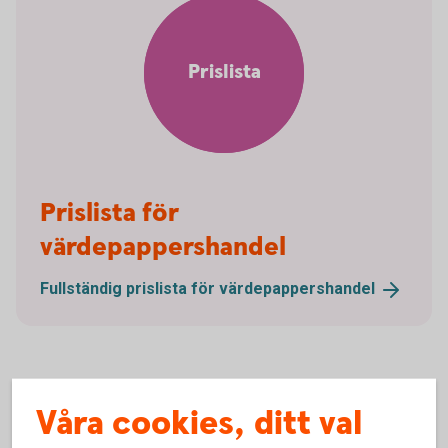
Prislista
Prislista för
värdepappershandel
Fullständig prislista för
värdepappershandel
Våra cookies, ditt val
LEI – Legal Entity Identifier