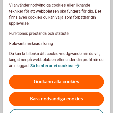
Handlar ert företag med värdepapper eller andra
Vi använder nödvändiga cookies eller liknande
finansiella instrument?
tekniker för att webbplatsen ska fungera för dig. Det
finns även cookies du kan välja som förbättrar din
Registrera
LEI
upplevelse:
Funktioner, prestanda och statistik
Relevant marknadsföring
Du kan ta tillbaka ditt cookie-medgivande när du vill,
Optionsskola
längst ner på webbplatsen eller under din profil när du
är inloggad.
Så hanterar vi
cookies
.
Lär dig mer om värdepapper.
Optionsskola
Godkänn alla cookies
Bara nödvändiga cookies
Vanliga frågor och svar