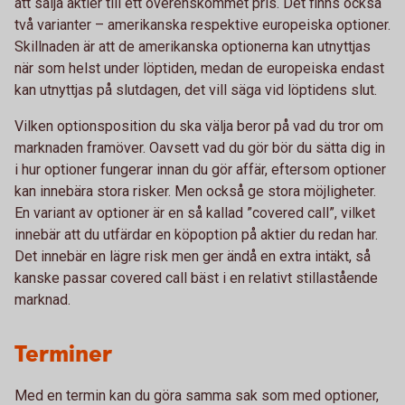
att sälja aktier till ett överenskommet pris. Det finns också
två varianter – amerikanska respektive europeiska optioner.
Skillnaden är att de amerikanska optionerna kan utnyttjas
när som helst under löptiden, medan de europeiska endast
kan utnyttjas på slutdagen, det vill säga vid löptidens slut.
Vilken optionsposition du ska välja beror på vad du tror om
marknaden framöver. Oavsett vad du gör bör du sätta dig in
i hur optioner fungerar innan du gör affär, eftersom optioner
kan innebära stora risker. Men också ge stora möjligheter.
En variant av optioner är en så kallad ”covered call”, vilket
innebär att du utfärdar en köpoption på aktier du redan har.
Det innebär en lägre risk men ger ändå en extra intäkt, så
kanske passar covered call bäst i en relativt stillastående
marknad.
Terminer
Med en termin kan du göra samma sak som med optioner,