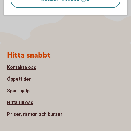
Sidfot
Hitta snabbt
Kontakta oss
Öppettider
Spärrhjälp
Hitta till oss
Priser, räntor och kurser