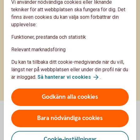
Vi använder nödvändiga cookies eller liknande
tekniker för att webbplatsen ska fungera för dig. Det
finns även cookies du kan välja som förbättrar din
Bunden eller rörlig ränta? Vi reder ut
upplevelse:
begreppen!
Funktioner, prestanda och statistik
Vad är skillnaden mellan bunden och rörlig ränta?
Och hur vet man vilken man ska välja? Vi har tagit
Relevant marknadsföring
hjälp av vår privatekonom Arturo Arques som ska
8 okt. 2025
Du kan ta tillbaka ditt cookie-medgivande när du vill,
reda ut hur man kan tänka för att göra de bästa valen.
längst ner på webbplatsen eller under din profil när du
Boende
Vardagsekonomi
är inloggad.
Så hanterar vi cookies
.
Godkänn alla cookies
Bara nödvändiga cookies
Cookie-inställningar