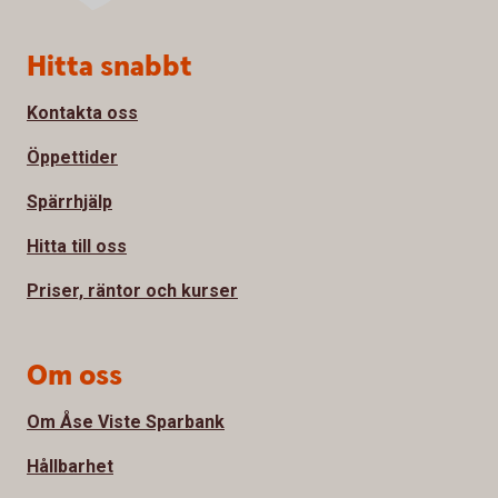
Sidfot
Hitta snabbt
Kontakta oss
Öppettider
Spärrhjälp
Hitta till oss
Priser, räntor och kurser
Om oss
Om Åse Viste Sparbank
Hållbarhet