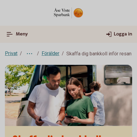
Meny
Logga in
Privat
Förälder
Skaffa dig bankkoll inför resan