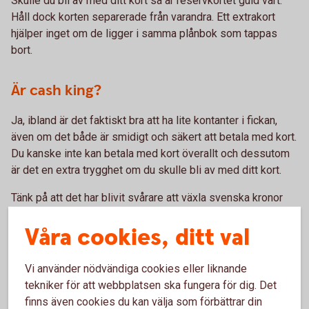
Skulle du bli av med ditt kort så är reservkortet guld värt.
Håll dock korten separerade från varandra. Ett extrakort
hjälper inget om de ligger i samma plånbok som tappas
bort.
Är cash king?
Ja, ibland är det faktiskt bra att ha lite kontanter i fickan,
även om det både är smidigt och säkert att betala med kort.
Du kanske inte kan betala med kort överallt och dessutom
är det en extra trygghet om du skulle bli av med ditt kort.
Tänk på att det har blivit svårare att växla svenska kronor
utomlands, så ta med dig kontanter i valutan som landet du
Våra cookies, ditt val
åker till använder.
Läs mer på
Riksbanken.se
Vi använder nödvändiga cookies eller liknande
tekniker för att webbplatsen ska fungera för dig. Det
finns även cookies du kan välja som förbättrar din