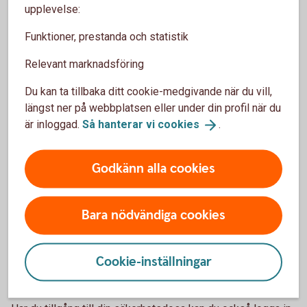
upplevelse:
Resekort – kort på resan
Funktioner, prestanda och statistik
Att använda kort när du betalar eller behöver ta ut
Relevant marknadsföring
kontanter i utlandet är enkelt och bekvämt. Skaffa ett
resekort.
Du kan ta tillbaka ditt cookie-medgivande när du vill,
längst ner på webbplatsen eller under din profil när du
Kort på
resan
är inloggad.
Så hanterar vi
cookies
.
Godkänn alla cookies
Vad händer om du tappar mobil
med BankID?
Bara nödvändiga cookies
Har du tappat mobilen med BankID kan du kontakta vår
Cookie-inställningar
spärrservice dygnet runt så hjälper vi dig att spärra BankID
och komma vidare.