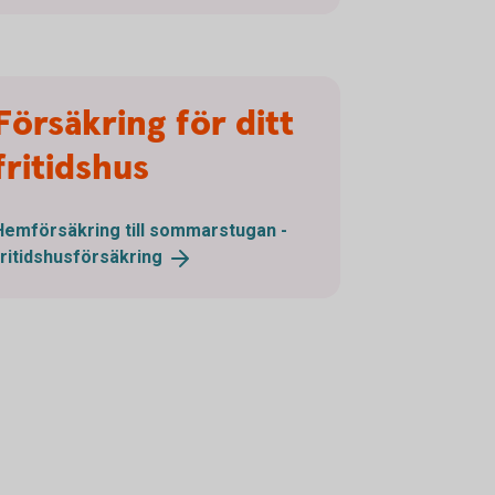
Försäkring för ditt
fritidshus
Hemförsäkring till sommarstugan -
fritidshusförsäkring