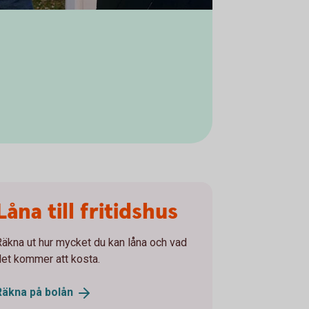
Låna till fritidshus
Räkna ut hur mycket du kan låna och vad
det kommer att kosta.
Räkna på
bolån