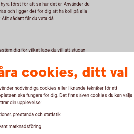
 hyra först för att se hur det är. Använder du
s och ligger det för dig att ha koll på alla
Allt sådant får du veta då.
estäm dig för vilket läge du vill att stugan
å fredagen efter jobbet och hem på söndagen
drömmen att ha närhet till vattnet eller vill du
åra cookies, ditt val
vänder nödvändiga cookies eller liknande tekniker för att
latsen ska fungera för dig. Det finns även cookies du kan välj
ttrar din upplevelse:
u ha en stor tomt eller en liten? Grannar i
t vara i ordning eller går du igång på tanken
ioner, prestanda och statistik
t för dig och som du helst inte vill tumma på
. Även om det knoppas för fullt ute så försök
vant marknadsföring
finns, men kanske inte precis just nu.