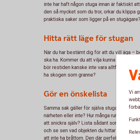
inte har haft någon stuga innan är faktiskt att
den så mycket som du tror, orkar du klippa grä
praktiska saker som ligger på en stugägare? 
Hitta rätt läge för stugan
När du har bestämt dig för att du vill äga – b
ska ha. Kommer du att vilja kunna åka dit p
bör restiden kanske inte vara alltför lång. Är 
V
ha skogen som granne?
Gör en önskelista
Vi an
webbp
förbä
Samma sak gäller för själva stugan sen. Vill d
närheten eller inte? Hur många rum? Ska huse
Funkt
att snickra själv? Lista sådant som är viktig
och se sen vad objekten du hittar bockar för
Rele
att inte ha bråttom. Den där perfekta stugan 