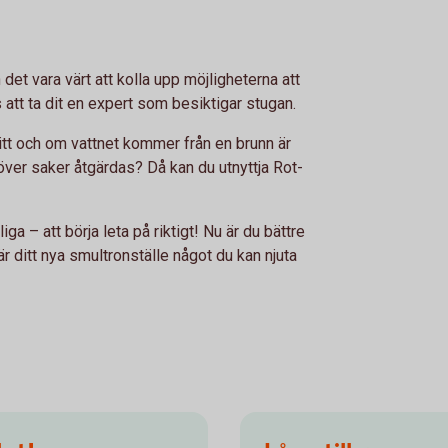
et vara värt att kolla upp möjligheterna att
s att ta dit en expert som besiktigar stugan.
itt och om vattnet kommer från en brunn är
ehöver saker åtgärdas? Då kan du utnyttja Rot-
iga – att börja leta på riktigt! Nu är du bättre
r ditt nya smultronställe något du kan njuta