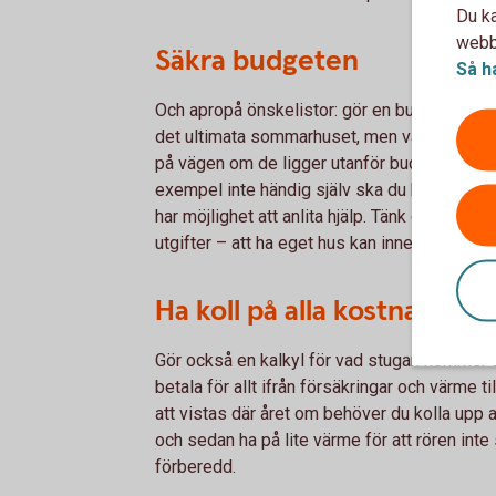
Du ka
webbp
Säkra budgeten
Så h
Och apropå önskelistor: gör en budget! Vad 
det ultimata sommarhuset, men vad kostar d
på vägen om de ligger utanför budget, men se t
exempel inte händig själv ska du kanske inte
har möjlighet att anlita hjälp. Tänk också på
utgifter – att ha eget hus kan innebära kostn
Ha koll på alla kostnader
Gör också en kalkyl för vad stugan kommer at
betala för allt ifrån försäkringar och värme t
att vistas där året om behöver du kolla upp a
och sedan ha på lite värme för att rören inte s
förberedd.