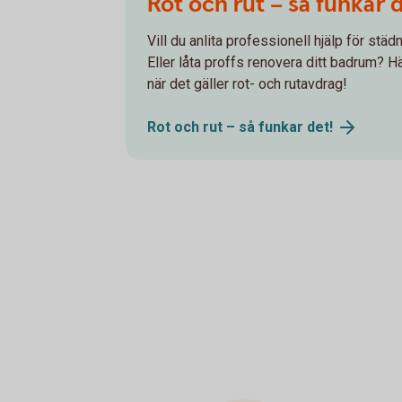
Rot och rut – så funkar 
Vill du anlita professionell hjälp för stä
Eller låta proffs renovera ditt badrum? Hä
när det gäller rot- och rutavdrag!
Rot och rut – så funkar
det!