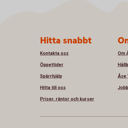
Sidfot
Hitta snabbt
Om
Kontakta oss
Om Å
Öppettider
Håll
Spärrhjälp
Åse 
Hitta till oss
Jobb
Priser, räntor och kurser