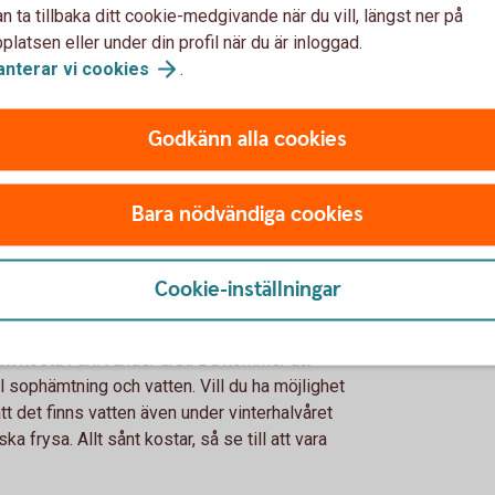
n ta tillbaka ditt cookie-medgivande när du vill, längst ner på
latsen eller under din profil när du är inloggad.
anterar vi
cookies
.
har du råd med? Det är lätt att drömma om
et? Här får kanske några drömpunkter ryka
Godkänn alla cookies
ill att du tummar på rätt saker. Är du till
 ta på dig ett renoveringsobjekt om du inte
Bara nödvändiga cookies
 att räkna med en buffert för oförutsedda
ader du inte kan förutspå.
Cookie-inställningar
t kosta i drift under året. Du kommer att
ill sophämtning och vatten. Vill du ha möjlighet
tt det finns vatten även under vinterhalvåret
ka frysa. Allt sånt kostar, så se till att vara