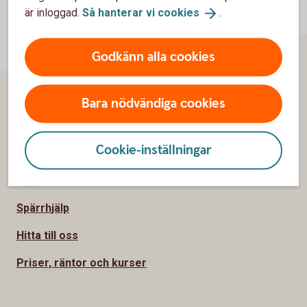
är inloggad.
Så hanterar vi
cookies
.
Godkänn alla cookies
Bara nödvändiga cookies
Sidfot
Hitta snabbt
Cookie-inställningar
Kontakta oss
Öppettider
Spärrhjälp
Hitta till oss
Priser, räntor och kurser