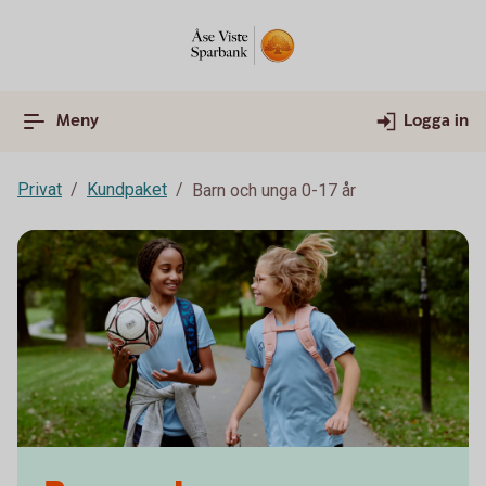
Meny
Logga in
Privat
Kundpaket
Barn och unga 0-17 år