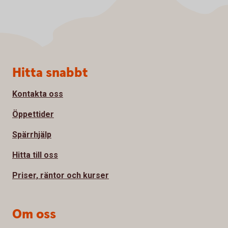
Sidfot
Hitta snabbt
Kontakta oss
Öppettider
Spärrhjälp
Hitta till oss
Priser, räntor och kurser
Om oss