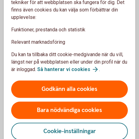
tekniker för att webbplatsen ska fungera för dig. Det
Betala med mobil, wearables eller
finns även cookies du kan välja som förbättrar din
klocka – skaffa en wallet
upplevelse:
Betala direkt på ett säkert sätt – i butik, appar och på nätet.
Funktioner, prestanda och statistik
Relevant marknadsföring
Wallets
Du kan ta tillbaka ditt cookie-medgivande när du vill,
längst ner på webbplatsen eller under din profil när du
är inloggad.
Så hanterar vi
cookies
.
Hantera ditt barns tjänster i din
Godkänn alla cookies
app
Bara nödvändiga cookies
Logga in i din app och välj Du i menyn - Barns tjänster. Det
här kan du bland annat göra:
Cookie-inställningar
Uppgradera till Mobilt BankID – för att logga in även hos