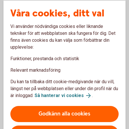
Breakeven = Pris warrant x W/A + Lösenpris
Våra cookies, ditt val
Ger:
Breakeven = 3 x 10 + 100 = 130 kronor
Vi använder nödvändiga cookies eller liknande
Exemplet visar att aktiekursen måste vara 130 kronor på
tekniker för att webbplatsen ska fungera för dig. Det
slutdagen för att den aktuella warranten skall uppnå
finns även cookies du kan välja som förbättrar din
breakeven.
upplevelse:
Delta
Funktioner, prestanda och statistik
Relevant marknadsföring
Delta är ett mått som anger hur mycket prised på en warrant
ska röra sig vid en enhets förändring i underliggandes pris.
Du kan ta tillbaka ditt cookie-medgivande när du vill,
Ett delta på 0,5 betyder att när den underliggande
längst ner på webbplatsen eller under din profil när du
tillgångens pris rör sig en krona så rör sig warrantens med
är inloggad.
Så hanterar vi cookies
.
0,5 kronor. Om man använder 1 som multiplikator. Storleken
på en warrants delta beror på aktiekurs i förhållande till
Godkänn alla cookies
lösenkurs och återstående löptid. Ju kortare återstående
löptid och djupare in-the-money desto närmare delta 1
kommer en warrant. För turbowarranter är deltat i praktiken