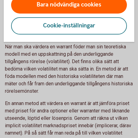
Bara nödvändiga cookies
1 under hela löptiden.
Implicit volatilitet
Cookie-inställningar
Som vi tidigare nämnt är volatiliteten ett mått på rörlighet.
När man ska värdera en warrant föder man sin teoretiska
modell med en uppskattning på den underliggande
tillgångens rörelse (volatilitet). Det finns olika sätt att
bedöma vilken volatilitet man ska sätta in. En metod är att
föda modellen med den historiska volatiliteten där man
mäter och får fram den underliggande tillgångens historiska
rörelsemönster.
En annan metod att värdera en warrant är att jämföra priset
med priset för andra optioner eller warranter med liknande
utseende, löptid eller lösenpris. Genom att räkna ut vilken
implicit volatilitet marknadspriset innebär (implicerar, därav
namnet). På så sätt får man reda på till vilken volatilitet