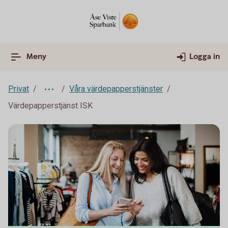
Meny
Logga in
Privat
Våra värdepapperstjänster
Värdepapperstjänst ISK