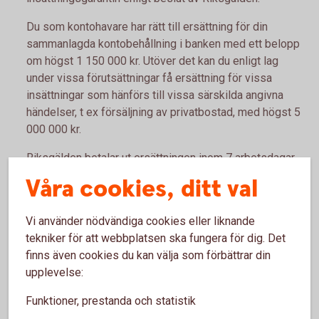
Du som kontohavare har rätt till ersättning för din
sammanlagda kontobehållning i banken med ett belopp
om högst 1 150 000 kr. Utöver det kan du enligt lag
under vissa förutsättningar få ersättning för vissa
insättningar som hänförs till vissa särskilda angivna
händelser, t ex försäljning av privatbostad, med högst 5
000 000 kr.
Riksgälden betalar ut ersättningen inom 7 arbetsdagar
från den dag som banken försattes i konkurs eller
Våra cookies, ditt val
Finansinspektionen beslutade att garantin ska träda in.
Investerarskyddet
Vi använder nödvändiga cookies eller liknande
tekniker för att webbplatsen ska fungera för dig. Det
Insättningsgarantin
finns även cookies du kan välja som förbättrar din
upplevelse:
Funktioner, prestanda och statistik