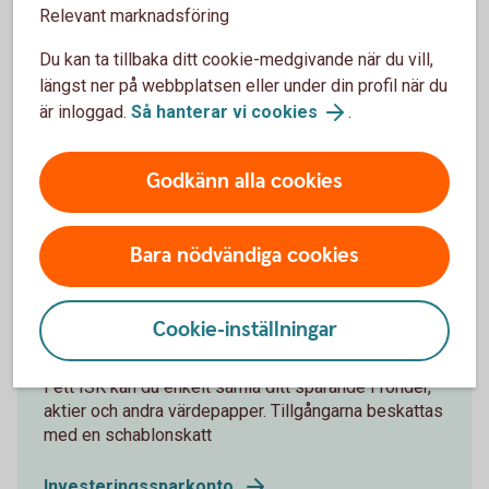
Om värdepapperstjänst ISK
Relevant marknadsföring
Du kan ta tillbaka ditt cookie-medgivande när du vill,
Fakta om Värdepapperstjänst ISK
längst ner på webbplatsen eller under din profil när du
är inloggad.
Så hanterar vi cookies
.
Pris
Godkänn alla cookies
Har du fler frågor om värdepapperstjänsten?
Bara nödvändiga cookies
Investeringssparkonto (ISK)
Cookie-inställningar
I ett ISK kan du enkelt samla ditt sparande i fonder,
aktier och andra värdepapper. Tillgångarna beskattas
med en schablonskatt
Investeringssparkonto