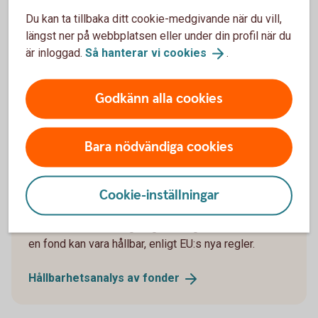
hållbarhet
Du kan ta tillbaka ditt cookie-medgivande när du vill,
längst ner på webbplatsen eller under din profil när du
är inloggad.
Så hanterar vi
cookies
.
Vilken fondtyp passar dig?
Vi har både aktivt och passivt förvaltade fonder. Läs
Godkänn alla cookies
om olika fondtyper och se vad som passar dig.
Fondtyper
Bara nödvändiga cookies
Cookie-inställningar
Vad gör en fond hållbar?
Är hållbarhet en viktig fråga för dig? Läs mer om hur
en fond kan vara hållbar, enligt EU:s nya regler.
Hållbarhetsanalys av
fonder