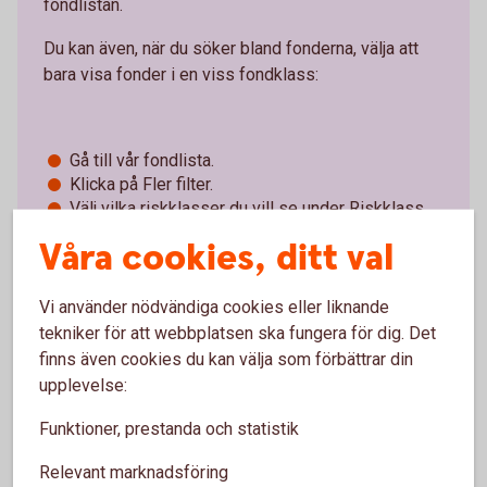
fondlistan.
Du kan även, när du söker bland fonderna, välja att
bara visa fonder i en viss fondklass:
Gå till vår fondlista.
Klicka på Fler filter.
Välj vilka riskklasser du vill se under Riskklass.
Våra cookies, ditt val
Fondlistan
(spara.swedbank.se)
Vi använder nödvändiga cookies eller liknande
tekniker för att webbplatsen ska fungera för dig. Det
finns även cookies du kan välja som förbättrar din
upplevelse:
Funktioner, prestanda och statistik
Olika typer av fonder och
Relevant marknadsföring