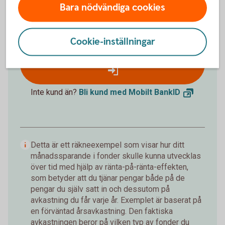
172 019 kr
Bara nödvändiga cookies
Insättningar från dig är 120 000 kr.
Förväntad
avkastning är +52 019 kr.
Cookie-inställningar
Logga in och börja månadsspara
Inte kund än?
Bli kund med Mobilt
BankID
Detta är ett räkneexempel som visar hur ditt
månadssparande i fonder skulle kunna utvecklas
över tid med hjälp av ränta-på-ränta-effekten,
som betyder att du tjänar pengar både på de
pengar du själv satt in och dessutom på
avkastning du får varje år. Exemplet är baserat på
en förväntad årsavkastning. Den faktiska
avkastningen beror på vilken typ av fonder du