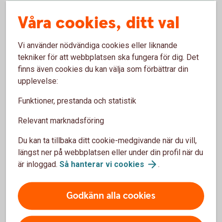
1 år
50 år
Våra cookies, ditt val
år
Vi använder nödvändiga cookies eller liknande
Startbelopp (kr)
tekniker för att webbplatsen ska fungera för dig. Det
finns även cookies du kan välja som förbättrar din
upplevelse:
0 kr
2 000 000 kr
Funktioner, prestanda och statistik
kr
Relevant marknadsföring
Avkastning per år (%)
Du kan ta tillbaka ditt cookie-medgivande när du vill,
längst ner på webbplatsen eller under din profil när du
0 %
15 %
är inloggad.
Så hanterar vi
cookies
.
%
Godkänn alla cookies
Förväntat sparbelopp om 10 år