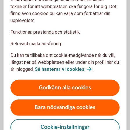
tekniker för att webbplatsen ska fungera för dig. Det
Håll dig uppdaterad - Aktiellt
finns även cookies du kan välja som förbättrar din
upplevelse:
Dagliga bolagsanalyser, börskommentarer,
aktierekommendationer, förvaltarkommentarer och
Funktioner, prestanda och statistik
tips runt pension och privatekonomi.
Relevant marknadsföring
Aktiellt
(swedbank-aktiellt.se)
Du kan ta tillbaka ditt cookie-medgivande när du vill,
längst ner på webbplatsen eller under din profil när du
är inloggad.
Så hanterar vi
cookies
.
Godkänn alla cookies
Handla aktier som kund
Bara nödvändiga cookies
Redan kund? Logga in och handla
aktier
Cookie-inställningar