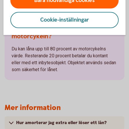
Bara nödvändiga cookies
kostnaderna som är förknippade med lånet. Du
får inte ha några betalningsanmärkningar.
Cookie-inställningar
Hur mycket får jag låna till
motorcykeln?
Du kan låna upp till 80 procent av motorcykelns
värde. Resterande 20 procent betalar du kontant
eller med ett inbytesobjekt. Objektet används sedan
som säkerhet för lånet.
Mer information
Hur amorterar jag extra eller löser ett lån?