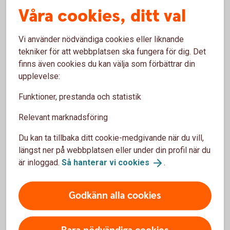
Våra cookies, ditt val
Vi använder nödvändiga cookies eller liknande
tekniker för att webbplatsen ska fungera för dig. Det
finns även cookies du kan välja som förbättrar din
Låna till MC
upplevelse:
Funktioner, prestanda och statistik
Relevant marknadsföring
Du kan ta tillbaka ditt cookie-medgivande när du vill,
Vad krävs för att jag ska få låna?
längst ner på webbplatsen eller under din profil när du
är inloggad.
Så hanterar vi
cookies
.
Objektet ska vara köpt hos en återförsäljare och
avbetalningskontrakt behöver vara underskrivet
innan objektet levereras.
Godkänn alla cookies
Du ska vara 18 år och ha en regelbunden inkomst,
som inte är bidrag, studiemedel eller liknande.
Det ska finnas utrymme i din ekonomi att betala