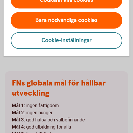
Månadsspara
Det bästa sparandet är det som blir av! Just därför
Bara nödvändiga cookies
är det så smart att månadsspara. Välj om du vill
månadsspara i fonder eller buffertspara på konto.
Cookie-inställningar
Månadsspara
FNs globala mål för hållbar
utveckling
Mål 1:
ingen fattigdom
Mål 2:
ingen hunger
Mål 3:
god hälsa och välbefinnande
Mål 4:
god utbildning för alla