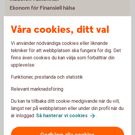
Ekonom för Finansiell hälsa
Våra cookies, ditt val
Vi använder nödvändiga cookies eller liknande
Vad gör en finansiell produkt
tekniker för att webbplatsen ska fungera för dig. Det
hållbar?
finns även cookies du kan välja som förbättrar din
upplevelse:
Lär dig mer om vad som gör en finansiell produkt, till
exempel en fond, hållbar och gör ett aktivt val.
Funktioner, prestanda och statistik
Relevant marknadsföring
Vad gör en finansiell produkt
hållbar?
Hållbart
sparande
Du kan ta tillbaka ditt cookie-medgivande när du vill,
längst ner på webbplatsen eller under din profil när du
är inloggad.
Så hanterar vi
cookies
.
Godkänn alla cookies