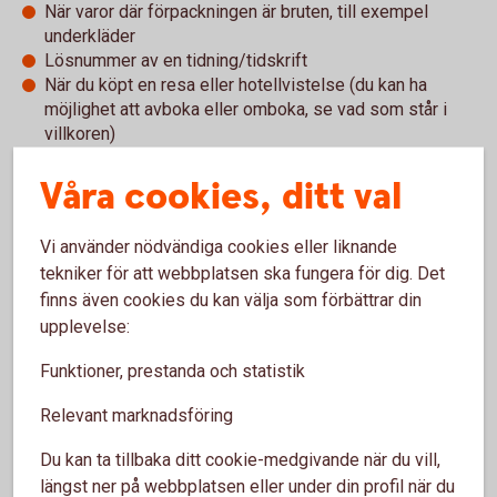
När varor där förpackningen är bruten, till exempel
underkläder
Lösnummer av en tidning/tidskrift
När du köpt en resa eller hotellvistelse (du kan ha
möjlighet att avboka eller omboka, se vad som står i
villkoren)
Våra cookies, ditt val
Presentkort och tillgodokvitto
Vi använder nödvändiga cookies eller liknande
Presentkort är en populär present att både ge och få. Men
tekniker för att webbplatsen ska fungera för dig. Det
det finns en del saker att tänka på och det är företaget som
finns även cookies du kan välja som förbättrar din
säljer presentkortet som bestämmer villkoren.
upplevelse:
Ett vanligt villkor är att du inte får byta in presentkortet mot
Funktioner, prestanda och statistik
kontanter och att det har en begränsad giltighetstid. Så håll
koll på hur länge det gäller – presentkortet blir nämligen
Relevant marknadsföring
värdelöst om du inte använder det i tid. Det kan även bli
värdelöst om företaget byter ägare eller går i konkurs.
Du kan ta tillbaka ditt cookie-medgivande när du vill,
längst ner på webbplatsen eller under din profil när du