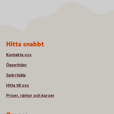
Sidfot
Hitta snabbt
Kontakta oss
Öppettider
Spärrhjälp
Hitta till oss
Priser, räntor och kurser