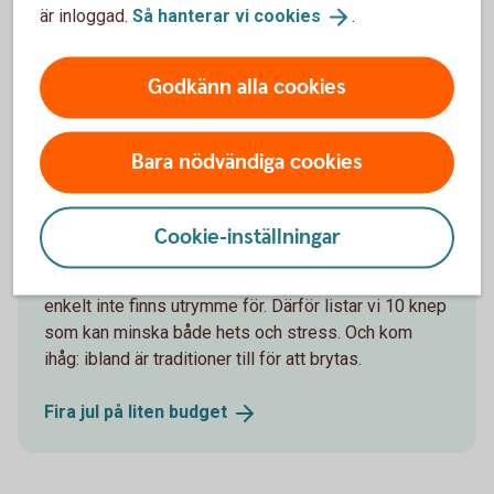
Var också uppmärksam på att om du lämnar tillbaka en vara
är inloggad.
Så hanterar vi
cookies
.
och får ett tillgodokvitto, kan även det ha villkor som
begränsar hur och när du kan använda det.
Godkänn alla cookies
Andra läser också
Bara nödvändiga cookies
Fira jul på liten budget
Cookie-inställningar
För många innebär julen extrautgifter som det helt
enkelt inte finns utrymme för. Därför listar vi 10 knep
som kan minska både hets och stress. Och kom
ihåg: ibland är traditioner till för att brytas.
Fira jul på liten
budget