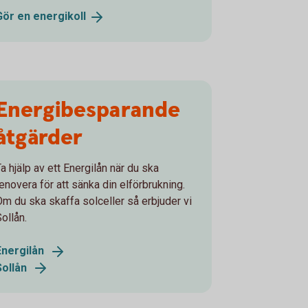
Gör en
energikoll
Energibesparande
åtgärder
a hjälp av ett Energilån när du ska
renovera för att sänka din elförbrukning.
Om du ska skaffa solceller så erbjuder vi
ollån.
Energilån
Sollån