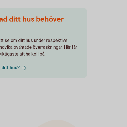
vad ditt hus behöver
 att se om ditt hus under respektive
undvika oväntade överraskningar. Här får
ktigaste att ha koll på.
 ditt
hus?