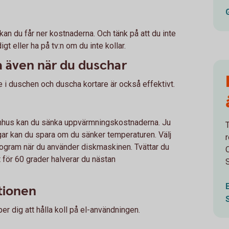
kan du får ner kostnaderna. Och tänk på att du inte
t eller ha på tv:n om du inte kollar.
a även när du duschar
e i duschen och duscha kortare är också effektivt.
mhus kan du sänka uppvärmningskostnaderna. Ju
T
ar kan du spara om du sänker temperaturen. Välj
rogram när du använder diskmaskinen. Tvättar du
 för 60 grader halverar du nästan
S
mtionen
r dig att hålla koll på el-användningen.