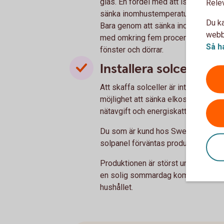
glas. En fördel med att isolera fönst
Rele
sänka inomhustemperaturen utan att d
Du ka
Bara genom att sänka inomhustemp
webbp
med omkring fem procent. Du kan ock
Så h
fönster och dörrar.
Installera solceller p
Att skaffa solceller är inte bara ett 
möjlighet att sänka elkostnaderna. D
nätavgift och energiskatt för den 
Du som är kund hos Swedbank kan an
solpanel förväntas producera el i öv
Produktionen är störst under somma
en solig sommardag kommer solcell
hushållet.