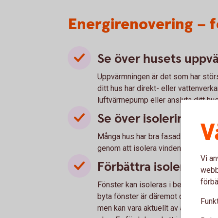
Energirenovering – f
Se över husets uppv
Uppvärmningen är det som har störs
ditt hus har direkt- eller vattenverk
luftvärmepump eller ansluta ditt hus 
Se över isolering av 
V
Många hus har bra fasadisolering, 
genom att isolera vinden kan du sp
Vi an
Förbättra isolering a
webbp
förbä
Fönster kan isoleras i befintligt ski
byta fönster är däremot dyrt och lö
Funkt
men kan vara aktuellt av andra skäl 