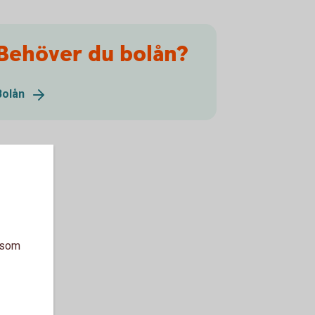
Behöver du bolån?
Bolån
a som