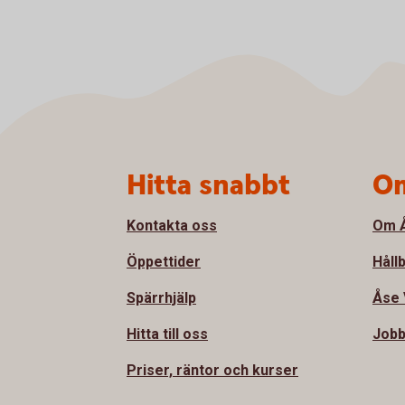
Sidfot
Hitta snabbt
Om
Kontakta oss
Om Å
Öppettider
Håll
Spärrhjälp
Åse 
Hitta till oss
Jobb
Priser, räntor och kurser