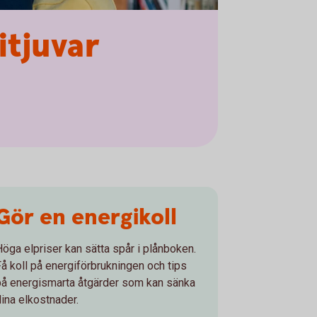
itjuvar
Gör en energikoll
Höga elpriser kan sätta spår i plånboken.
Få koll på energiförbrukningen och tips
på energismarta åtgärder som kan sänka
dina elkostnader.