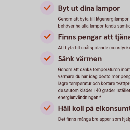
Byt ut dina lampor
Genom att byta till lågenergilampor 
behöver ha alla lampor tända samtidig
Finns pengar att tjän
Att byta till snålspolande munstyck
Sänk värmen
Genom att sänka temperaturen ino
varmare du har idag desto mer peng
lägre temperatur och kortare tvättp
dessutom kläder i 40 grader istället
energianvändningen.*
Håll koll på elkonsu
Det finns många bra appar som hjälpe