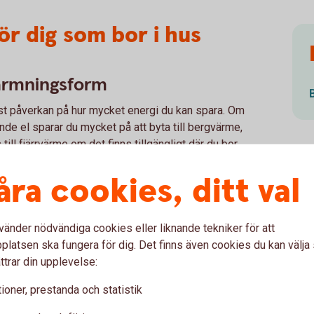
ör dig som bor i hus
ärmningsform
t påverkan på hur mycket energi du kan spara. Om
ande el sparar du mycket på att byta till bergvärme,
till fjärrvärme om det finns tillgängligt där du bor.
vind och fasad
åra cookies, ditt val
även äldre hus, men många har ”läckande” vindar och
ara energi.
vänder nödvändiga cookies eller liknande tekniker för att
v dörrar och fönster
latsen ska fungera för dig. Det finns även cookies du kan välj
ttrar din upplevelse:
ck genom att sätta in ett lågenergiglas på insidan. Att
nar sig sällan från ett kostnadsbesparingsperspektiv,
ioner, prestanda och statistik
och då kan du passa på att sätta in energieffektiva