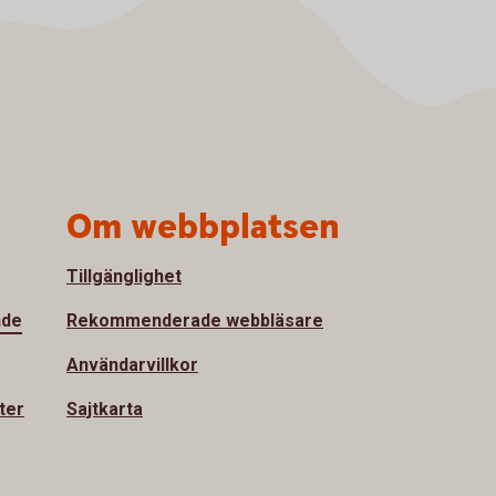
Om webbplatsen
Tillgänglighet
nde
Rekommenderade webbläsare
Användarvillkor
ter
Sajtkarta