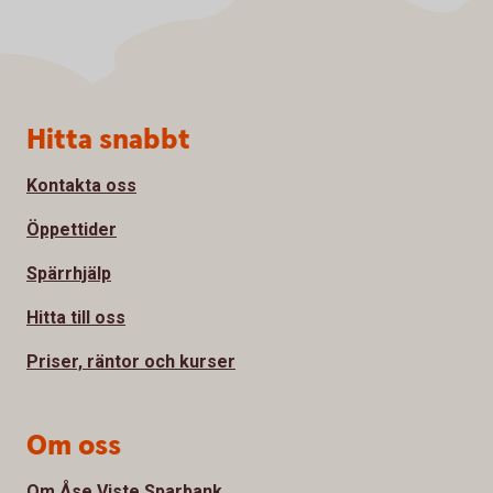
Sidfot
Hitta snabbt
Kontakta oss
Öppettider
Spärrhjälp
Hitta till oss
Priser, räntor och kurser
Om oss
Om Åse Viste Sparbank