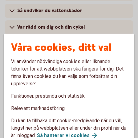
Så undviker du vattenskador
Var rädd om dig och din cykel
Våra cookies, ditt val
Vi använder nödvändiga cookies eller liknande
Skaffa hemförsäkring hyresrätt
tekniker för att webbplatsen ska fungera för dig. Det
finns även cookies du kan välja som förbättrar din
Via internetbanken
upplevelse:
Logga in, få ett försäkringsförslag och teckna din
Funktioner, prestanda och statistik
försäkring
Relevant marknadsföring
Logga in och skaffa
försäkringen
Du kan ta tillbaka ditt cookie-medgivande när du vill,
längst ner på webbplatsen eller under din profil när du
är inloggad.
Så hanterar vi
cookies
.