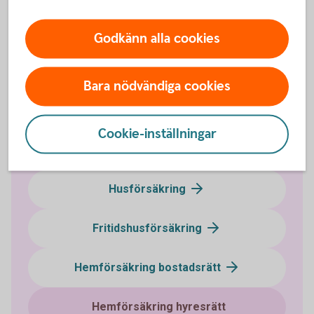
Via telefon
Ring oss gällande försäkring för hyresrätt
Godkänn alla cookies
Ring 0514 - 587 00
Bara nödvändiga cookies
Cookie-inställningar
Försäkringar
Husförsäkring
Fritidshusförsäkring
Hemförsäkring bostadsrätt
Hemförsäkring hyresrätt