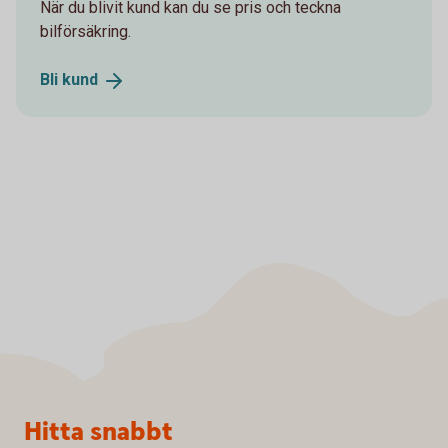
När du blivit kund kan du se pris och teckna
bilförsäkring.
Bli
kund
Sidfot
Hitta snabbt