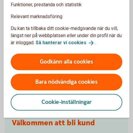
Om jag lånar ut bilen, får jag ersättning vid skada
Funktioner, prestanda och statistik
då?
Relevant marknadsföring
Vilken är självrisken vid stenskott i vindrutan?
Du kan ta tillbaka ditt cookie-medgivande när du vill,
längst ner på webbplatsen eller under din profil när du
Om jag råkar köra på ett rådjur, får jag
är inloggad.
Så hanterar vi
cookies
.
ersättning då?
Godkänn alla cookies
Kan jag semestra utomlands med min bil?
Om jag lånar ut bilen, får jag ersättning vid skada
Bara nödvändiga cookies
då?
Cookie-inställningar
Välkommen att bli kund