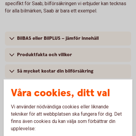
specifikt för Saab; bilförsäkringen vi erbjuder kan tecknas
för alla bilmärken, Saab är bara ett exempel.
BilBAS eller BilPLUS – jämför innehåll
Produktfakta och villkor
Så mycket kostar din bilförsäkring
Våra cookies, ditt val
Vanliga frågor om att försäkra Saab
Vi använder nödvändiga cookies eller liknande
tekniker för att webbplatsen ska fungera för dig. Det
finns även cookies du kan välja som förbättrar din
Ska jag välja hel- eller halvförsäkring?
upplevelse: