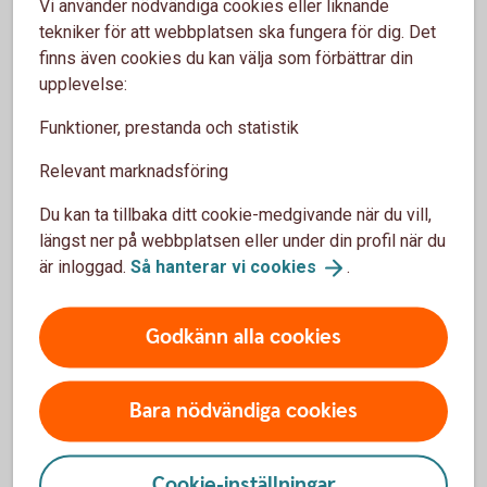
Vi använder nödvändiga cookies eller liknande
Exempel: Som Nyckelkund med bolån och
tekniker för att webbplatsen ska fungera för dig. Det
bilförsäkring får du 30 % rabatt om du tecknar ny
finns även cookies du kan välja som förbättrar din
hemförsäkring. Rabatten visas när du är inloggad i
upplevelse:
internetbank eller app och klickar på ”Se pris”.
Funktioner, prestanda och statistik
*Rabatten gäller när du köper försäkringen Villahem,
Villa eller Hem (ej Fritidshus) i kombination med
Relevant marknadsföring
försäkringen Bil, Lätt lastbil eller Husbil.
Du kan ta tillbaka ditt cookie-medgivande när du vill,
längst ner på webbplatsen eller under din profil när du
är inloggad.
Så hanterar vi
cookies
.
Godkänn alla cookies
Anmäl skada
Bara nödvändiga cookies
Cookie-inställningar