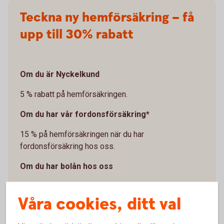
Teckna ny hemförsäkring – få
upp till 30% rabatt
Om du är Nyckelkund
5 % rabatt på hemförsäkringen.
Om du har vår fordonsförsäkring*
15 % på hemförsäkringen när du har
fordonsförsäkring hos oss.
Om du har bolån hos oss
Just nu! 10 % om du har bolån och tecknar ny
Våra cookies, ditt val
hemförsäkring.