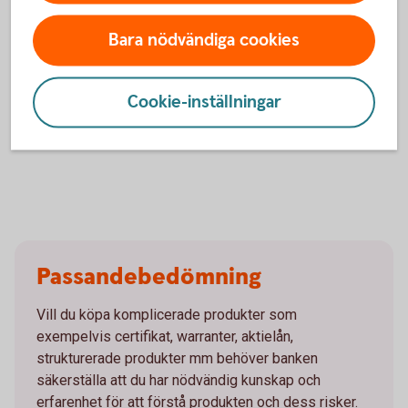
Din maximala förlust för innehavda optioner kan
motsvara hela det satsade kapitalet och risken är
Bara nödvändiga cookies
vanligen betydligt större än en placering i de
underliggande tillgångarna.
Dessa instrument bygger på en hävstång så både över-
Cookie-inställningar
som underavkastning kan bli avsevärt större än de
underliggande tillgångarnas avkastning.
Passandebedömning
Vill du köpa komplicerade produkter som
exempelvis certifikat, warranter, aktielån,
strukturerade produkter mm behöver banken
säkerställa att du har nödvändig kunskap och
erfarenhet för att förstå produkten och dess risker.