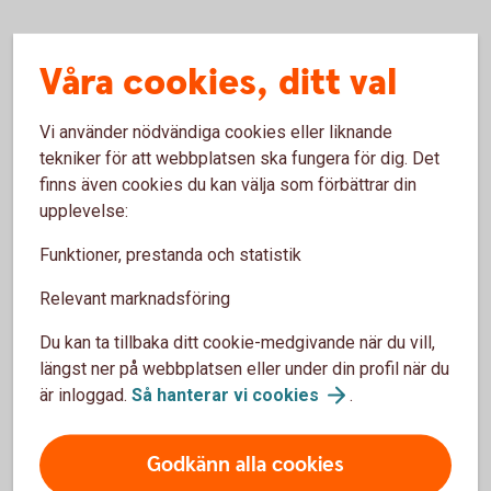
Våra cookies, ditt val
För- och nackdelar med
aktiederivat (optioner)
Vi använder nödvändiga cookies eller liknande
tekniker för att webbplatsen ska fungera för dig. Det
finns även cookies du kan välja som förbättrar din
Fördelar
upplevelse:
Kan användas till att skydda ett innehav mot
Funktioner, prestanda och statistik
kursnedgång.
Kan ge en ökad avkastning med en mindre kapitalinsats
Relevant marknadsföring
än vad som krävs för att göra en motsvarande affär
Du kan ta tillbaka ditt cookie-medgivande när du vill,
direkt i den underliggande tillgången.
längst ner på webbplatsen eller under din profil när du
är inloggad.
Så hanterar vi
cookies
.
Nackdelar
Förlustrisken kan vara obegränsad, vid utfärdande utan
Godkänn alla cookies
innehav av underliggande produkt.