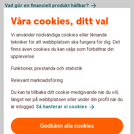
Vad gör en finansiell produkt
hållbar?
Våra cookies, ditt val
Frågor till dig kring hållbarhet?
Vi använder nödvändiga cookies eller liknande
tekniker för att webbplatsen ska fungera för dig. Det
För att kunna hjälpa dig att få ett hållbart sparande ställer vi
finns även cookies du kan välja som förbättrar din
några frågor till dig kring hållbarhet. Dessa gäller bland
upplevelse:
annat vad du har för önskemål och krav på hållbarhet i
produkterna – dina hållbarhetspreferenser. Du får möjlighet
Funktioner, prestanda och statistik
att bestämma hur stor del av investeringen som ska vara
hållbar, enligt till exempel taxonomin.
Relevant marknadsföring
Finansiella produkter som undviker negativa
Du kan ta tillbaka ditt cookie-medgivande när du vill,
konsekvenser
längst ner på webbplatsen eller under din profil när du
är inloggad.
Så hanterar vi
cookies
.
Godkänn alla cookies