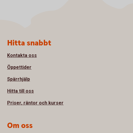
Sidfot
Hitta snabbt
Kontakta oss
Öppettider
Spärrhjälp
Hitta till oss
Priser, räntor och kurser
Om oss