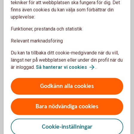
tekniker för att webbplatsen ska fungera för dig. Det
Våra prognoser
finns även cookies du kan välja som förbättrar din
utgår från
upplevelse:
sjunkande
Funktioner, prestanda och statistik
oljepriser framöver
Relevant marknadsföring
Du kan ta tillbaka ditt cookie-medgivande när du vill,
längst ner på webbplatsen eller under din profil när du
är inloggad.
Så hanterar vi
cookies
.
EUR/SEK ,
Godkänn alla cookies
december 2026:
10,50
Bara nödvändiga cookies
Cookie-inställningar