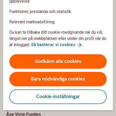
upplevelse:
Sidfot
Hitta snabbt
Funktioner, prestanda och statistik
Kontakta oss
Relevant marknadsföring
Öppettider
Du kan ta tillbaka ditt cookie-medgivande när du vill,
längst ner på webbplatsen eller under din profil när du
Spärrhjälp
är inloggad.
Så hanterar vi
cookies
.
Hitta till oss
Godkänn alla cookies
Priser, räntor och kurser
Bara nödvändiga cookies
Om oss
Om Åse Viste Sparbank
Cookie-inställningar
Hållbarhet
Åse Viste Fonden