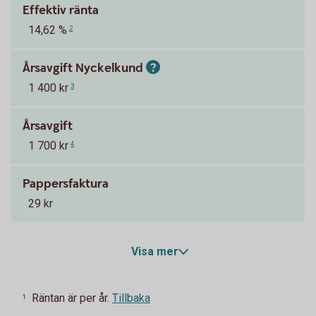
Effektiv ränta
14,62 %
2
Årsavgift Nyckelkund
1 400 kr
3
Årsavgift
1 700 kr
4
Pappersfaktura
29 kr
Visa mer
Räntan är per år.
Tillbaka
1