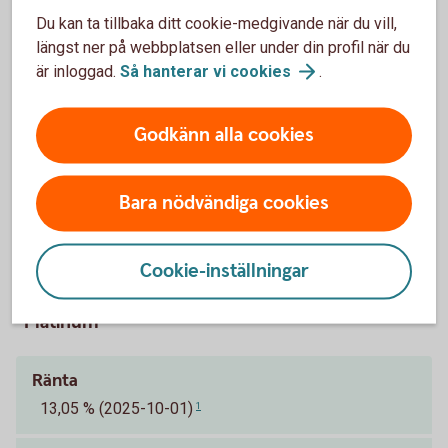
Ordinarie årsavgift.
Tillbaka
4
Du kan ta tillbaka ditt cookie-medgivande när du vill,
längst ner på webbplatsen eller under din profil när du
är inloggad.
Så hanterar vi
cookies
.
Entercard Group AB är kreditgivare av betal- och
kreditkortet ovan. Swedbank AB och sparbankerna
samarbetar med Entercard Group AB och är
Godkänn alla cookies
kreditförmedlare avseende betal- och kreditkorten.
Betal- och kreditkort Mastercard
Guld
Bara nödvändiga cookies
Cookie-inställningar
Pris för Betal- och kreditkort Mastercard
Platinum
Ränta
13,05 % (2025-10-01)
1