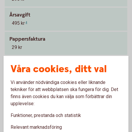
Årsavgift
495 kr
4
Pappersfaktura
29 kr
Våra cookies, ditt val
Visa mer
Vi använder nödvändiga cookies eller liknande
Räntan är per år.
Tillbaka
1
tekniker för att webbplatsen ska fungera för dig. Det
finns även cookies du kan välja som förbättrar din
Gäller vid 70 000 kr
Tillbaka
2
upplevelse:
Funktioner, prestanda och statistik
För kunder som inte redan har reducerad
Tillbaka
3
årsavgift på ett betal- och kreditkort.
Relevant marknadsföring