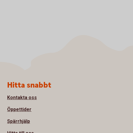
Sidfot
Hitta snabbt
Kontakta oss
Öppettider
Spärrhjälp