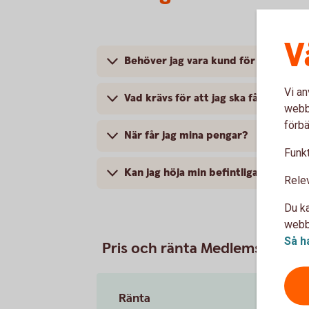
V
Behöver jag vara kund för att få låna
Vi an
Vad krävs för att jag ska få låna?
webbp
förbä
När får jag mina pengar?
Funkt
Kan jag höja min befintliga kredit?
Rele
Du ka
webbp
Så h
Pris och ränta Medlemskontok
Ränta
8,50 % (s