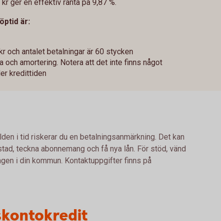
kr ger en effektiv ränta på 9,87 %.
öptid är:
kr och antalet betalningar är 60 stycken
och amortering. Notera att det inte finns något
er kredittiden
lden i tid riskerar du en betalningsanmärkning. Det kan
bostad, teckna abonnemang och få nya lån. För stöd, vänd
ingen i din kommun. Kontaktuppgifter finns på
kontokredit