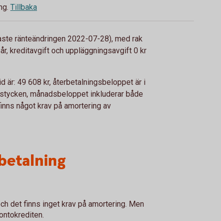
ng.
Tillbaka
naste ränteändringen 2022-07-28), med rak
år, kreditavgift och uppläggningsavgift 0 kr
id är: 49 608 kr, återbetalningsbeloppet är i
60 stycken, månadsbeloppet inkluderar både
 finns något krav på amortering av
betalning
h det finns inget krav på amortering. Men
kontokrediten.