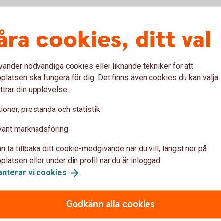
åra cookies, ditt val
?
vänder nödvändiga cookies eller liknande tekniker för att
latsen ska fungera för dig. Det finns även cookies du kan välj
ttrar din upplevelse:
ioner, prestanda och statistik
vant marknadsföring
n ta tillbaka ditt cookie-medgivande när du vill, längst ner på
latsen eller under din profil när du är inloggad.
anterar vi
cookies
.
redit
Godkänn alla cookies
enaste ränteändringen 2022-07-28). Räntan är rörlig.