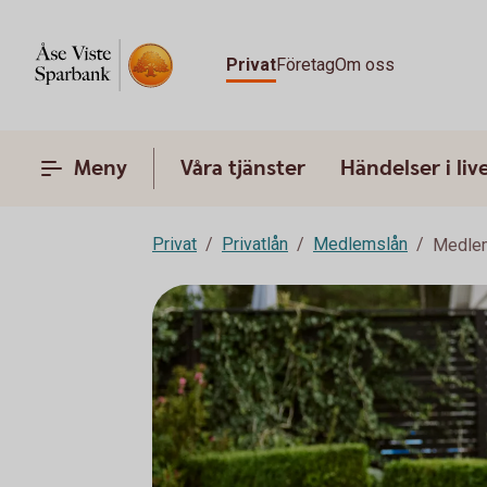
Privat
Företag
Om oss
Meny
Våra tjänster
Händelser i liv
Privat
Privatlån
Medlemslån
Medlem