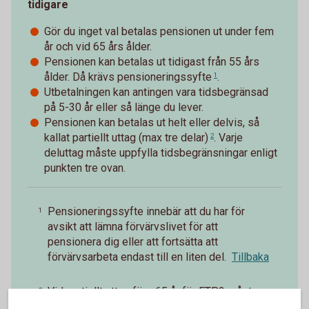
tidigare
Gör du inget val betalas pensionen ut under fem
år och vid 65 års ålder.
Pensionen kan betalas ut tidigast från 55 års
ålder. Då krävs
pensioneringssyfte
.
1
Utbetalningen kan antingen vara tidsbegränsad
på 5-30 år eller så länge du lever.
Pensionen kan betalas ut helt eller delvis, så
kallat
partiellt uttag (max tre delar)
. Varje
2
deluttag måste uppfylla tidsbegränsningar enligt
punkten tre ovan.
Pensioneringssyfte innebär att du har för
1
avsikt att lämna förvärvslivet för att
pensionera dig eller att fortsätta att
förvärvsarbeta endast till en liten del.
Tillbaka
Vid partiellt uttag före 65 år för FTP2 måste
2
den försäkrade trappa ned arbetstiden i minst