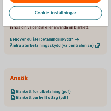
Återbetalningsskydd
Cookie-inställningar
Du kan ändra återbetalningsskydd genom att logga
in hos din valcentral eller använda en blankett.
Behöver du
återbetalningsskydd?
Ändra återbetalningsskydd
(valcentralen.se)
Ansök
Blankett för utbetalning (pdf)
Blankett partiellt uttag (pdf)