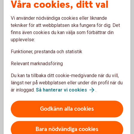
Våra cookies, ditt val
samma proportion som det partiella uttaget
Tillbaka
Vi använder nödvändiga cookies eller liknande
tekniker för att webbplatsen ska fungera för dig. Det
finns även cookies du kan välja som förbättrar din
upplevelse:
Funktioner, prestanda och statistik
Paus i pågående
Relevant marknadsföring
pensionsutbetalning
Du kan ta tillbaka ditt cookie-medgivande när du vill,
Du kan enkelt pausa din pensionsutbetalning och
längst ner på webbplatsen eller under din profil när du
även förkorta, förlänga eller ta bort en pågående
är inloggad.
Så hanterar vi
cookies
.
paus.
Pausa din
pensionsutbetalning
Godkänn alla cookies
Bara nödvändiga cookies