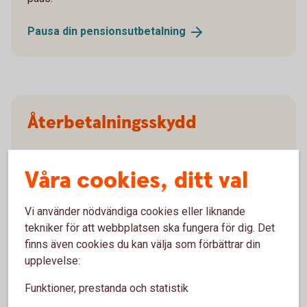
Pausa din
pensionsutbetalning
Återbetalningsskydd
Behöver du
återbetalningsskydd?
Våra cookies, ditt val
Blankett återbetalningsskydd (pdf)
Vi använder nödvändiga cookies eller liknande
tekniker för att webbplatsen ska fungera för dig. Det
finns även cookies du kan välja som förbättrar din
upplevelse:
Ansök
Funktioner, prestanda och statistik
Blankett för utbetalning (pdf)