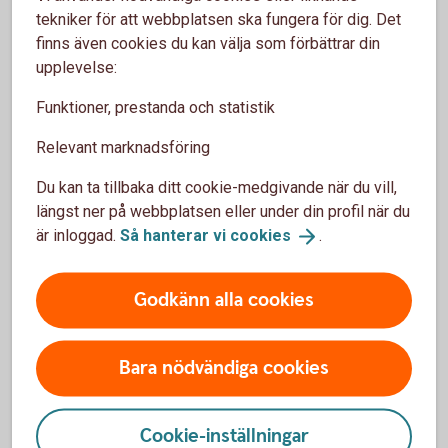
tekniker för att webbplatsen ska fungera för dig. Det
finns även cookies du kan välja som förbättrar din
upplevelse:
Funktioner, prestanda och statistik
Få hjälp med
Relevant marknadsföring
flytt av pension
Du kan ta tillbaka ditt cookie-medgivande när du vill,
längst ner på webbplatsen eller under din profil när du
är inloggad.
Så hanterar vi
cookies
.
Hjälp att flytta tjänstepension
Godkänn alla cookies
Vill du samla din pension hos oss och få en bättre
överblick? Vi kan inte flytta din tjänstepension åt dig,
Bara nödvändiga cookies
men hjälper gärna till med det. Välkommen att
kontakta oss på telefon eller besöka ett bankkontor.
Cookie-inställningar