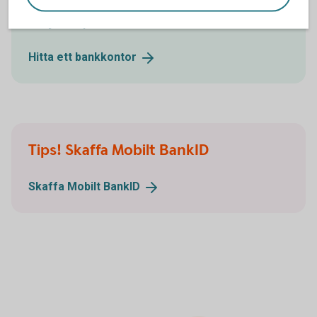
Ring 0514 - 587 00 så hjälper vi dig flytta
tjänstepensionen
Hitta ett
bankkontor
Tips! Skaffa Mobilt BankID
Skaffa Mobilt
BankID