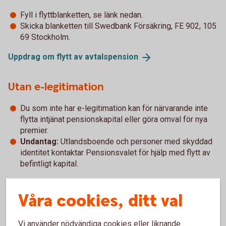
Fyll i flyttblanketten, se länk nedan.
Skicka blanketten till Swedbank Försäkring, FE 902, 105
69 Stockholm.
Uppdrag om flytt av
avtalspension
Utan e-legitimation
Du som inte har e-legitimation kan för närvarande inte
flytta intjänat pensionskapital eller göra omval för nya
premier.
Undantag:
Utlandsboende och personer med skyddad
identitet kontaktar Pensionsvalet för hjälp med flytt av
befintligt kapital.
Åse Viste Sparbanks erbjudande
Våra cookies, ditt val
Swedbanks entrélösning inom PA 16
(pdf)
Vi använder nödvändiga cookies eller liknande