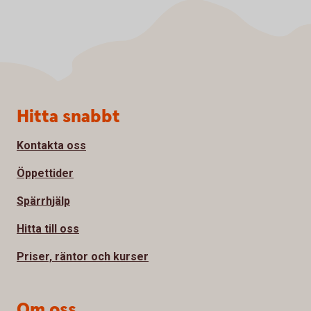
Sidfot
Hitta snabbt
Kontakta oss
Öppettider
Spärrhjälp
Hitta till oss
Priser, räntor och kurser
Om oss