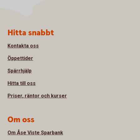
Sidfot
Hitta snabbt
Kontakta oss
Öppettider
Spärrhjälp
Hitta till oss
Priser, räntor och kurser
Om oss
Om Åse Viste Sparbank