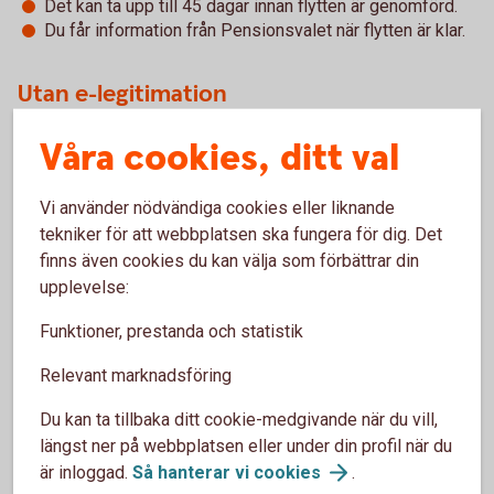
Det kan ta upp till 45 dagar innan flytten är genomförd.
Du får information från Pensionsvalet när flytten är klar.
Utan e-legitimation
Du som inte har e-legitimation kan för närvarande inte
Våra cookies, ditt val
flytta intjänat pensionskapital eller göra omval för nya
premier.
Vi använder nödvändiga cookies eller liknande
Undantag:
Utlandsboende och personer med skyddad
tekniker för att webbplatsen ska fungera för dig. Det
identitet kontaktar Pensionsvalet för hjälp med flytt av
finns även cookies du kan välja som förbättrar din
befintligt kapital.
upplevelse:
Åse Viste Sparbanks erbjudande
Funktioner, prestanda och statistik
Swedbanks entrélösning inom KAP-KL och AKAP-KR
Relevant marknadsföring
(pdf)
Du kan ta tillbaka ditt cookie-medgivande när du vill,
längst ner på webbplatsen eller under din profil när du
är inloggad.
Så hanterar vi
cookies
.