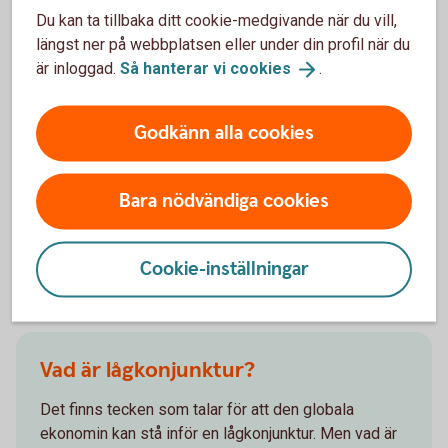
på en samhällsnivå kan det på sikt leda till hög
Du kan ta tillbaka ditt cookie-medgivande när du vill,
inflation och dyrare varor och tjänster. Ett sådant
längst ner på webbplatsen eller under din profil när du
förhöjt kostnadsläge kan i förlängningen innebära
är inloggad.
Så hanterar vi
cookies
.
sämre konkurrenskraft för företagen och att man
tvingas avskeda. Om fler blir arbetslösa minskar
Godkänn alla cookies
den sammanlagda konsumtionen i landet och
tillväxten minskar, vilket ytterligare kan spä på den
negativa utvecklingen. Så att hålla inflationen i
Bara nödvändiga cookies
schack, är en delikat balansgång.
Cookie-inställningar
Andra läser också
Vad är lågkonjunktur?
Det finns tecken som talar för att den globala
ekonomin kan stå inför en lågkonjunktur. Men vad är