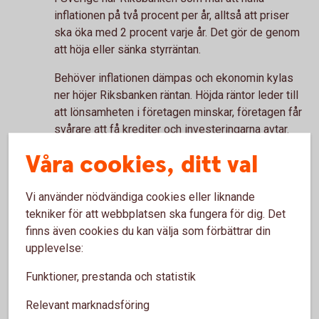
inflationen på två procent per år, alltså att priser
ska öka med 2 procent varje år. Det gör de genom
att höja eller sänka styrräntan.
Behöver inflationen dämpas och ekonomin kylas
ner höjer Riksbanken räntan. Höjda räntor leder till
att lönsamheten i företagen minskar, företagen får
svårare att få krediter och investeringarna avtar.
Högre räntor gör också att hushållens och
Våra cookies, ditt val
företagens konsumtion minskar, eftersom det går
åt mer pengar till att betala lån och det blir mindre
Vi använder nödvändiga cookies eller liknande
kvar att spendera på annat. Högre räntor leder
tekniker för att webbplatsen ska fungera för dig. Det
också till att folk sparar mer, vilket också dämpar
finns även cookies du kan välja som förbättrar din
konsumtionen. Sammantaget minskar efterfrågan i
upplevelse:
ekonomin, vilket påverkat priserna nedåt och
inflationen sjunker.
Funktioner, prestanda och statistik
På individnivå upplevs det såklart positivt med en
Relevant marknadsföring
hög löneökning, och mer pengar i plånboken, men