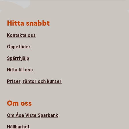
Sidfot
Hitta snabbt
Kontakta oss
Öppettider
Spärrhjälp
Hitta till oss
Priser, räntor och kurser
Om oss
Om Åse Viste Sparbank
Hållbarhet