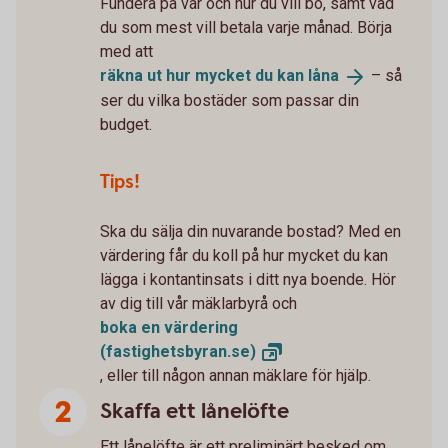
Fundera på var och hur du vill bo, samt vad
du som mest vill betala varje månad. Börja
med att
räkna ut hur mycket du kan
låna
– så
ser du vilka bostäder som passar din
budget.
Tips!
Ska du sälja din nuvarande bostad? Med en
värdering får du koll på hur mycket du kan
lägga i kontantinsats i ditt nya boende. Hör
av dig till vår mäklarbyrå och
boka en värdering
(fastighetsbyran.se)
, eller till någon annan mäklare för hjälp.
Skaffa ett lånelöfte
Ett lånelöfte är ett preliminärt besked om