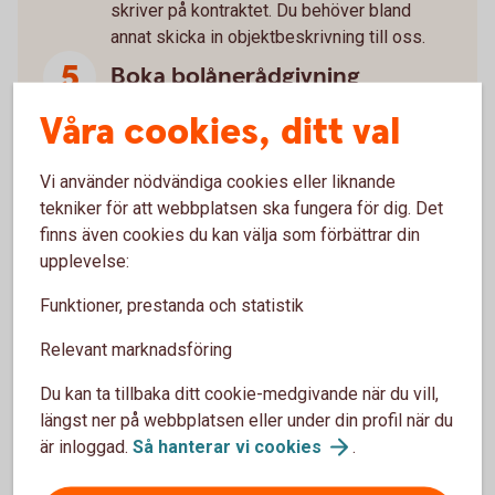
skriver på kontraktet. Du behöver bland
annat skicka in objektbeskrivning till oss.
Boka bolånerådgivning
Som ny bostadsägare är det mycket att ta
Våra cookies, ditt val
ställning till. Boka gärna en bolånerådgivning
med oss så går vi igenom allt du behöver
Vi använder nödvändiga cookies eller liknande
tänka på kring din nya bostad som till
tekniker för att webbplatsen ska fungera för dig. Det
exempel kreditupplägg, försäkringar och
finns även cookies du kan välja som förbättrar din
sparande.
upplevelse:
Funktioner, prestanda och statistik
Glöm inte juridiken
Relevant marknadsföring
Köper du bostad tillsammans? Glöm inte
juridiken. Vi kan hjälpa dig med avtal som
Du kan ta tillbaka ditt cookie-medgivande när du vill,
reglerar ägande, ekonomiskt ansvar och hur
längst ner på webbplatsen eller under din profil när du
eventuell vinst eller förlust delas vid
är inloggad.
Så hanterar vi
cookies
.
försäljning.
Familjejuridik