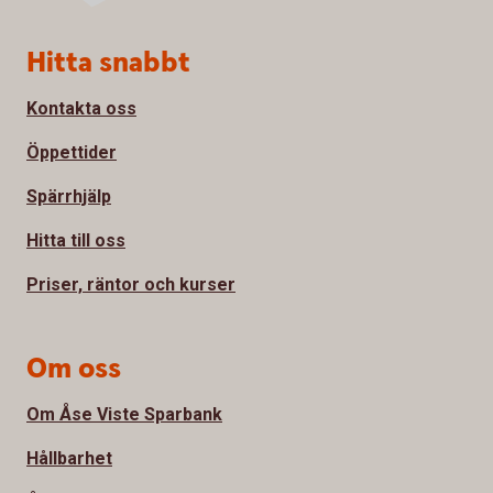
Sidfot
Hitta snabbt
Kontakta oss
Öppettider
Spärrhjälp
Hitta till oss
Priser, räntor och kurser
Om oss
Om Åse Viste Sparbank
Hållbarhet