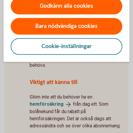
5 tips när du flyttar
ihop
Godkänn alla cookies
Tillträde
Snart får du nycklarna till ditt nya hem.
Bara nödvändiga cookies
Mäklaren bokar tid för tillträdet. För att
tillträdet inte ska bli försenat – skicka
tillbaka lånehandlingarna så snart du kan. Du
Cookie-inställningar
får dem cirka 10 dagar innan tillträdet. Vi
ansöker om pantbrev och lagfart om det
behövs.
Viktigt att känna till
Glöm inte att du behöver ha en
hemförsäkring
från dag ett. Som
bolånekund får du rabatt på
hemförsäkringen. Det är också dags att
adressändra och se över olika abonnemang.