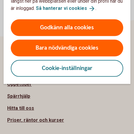
längst ner på webbplatsen eller under din profil när du
är inloggad.
Så hanterar vi
cookies
.
Godkänn alla cookies
Bara nödvändiga cookies
Sidfot
Hitta snabbt
Cookie-inställningar
Kontakta oss
Öppettider
Spärrhjälp
Hitta till oss
Priser, räntor och kurser