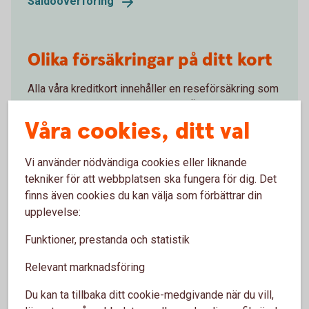
Saldoöverföring
Olika försäkringar på ditt kort
Alla våra kreditkort innehåller en reseförsäkring som
ger lite mer trygghet när du reser. Även olika
köpförsäkringar ingår, till exempel drulleförsäkring,
Våra cookies, ditt val
prisgaranti och förlängd garanti. Du kan även teckna
betalningsskydd som ger extra skydd om du skulle
Vi använder nödvändiga cookies eller liknande
bli sjuk eller arbetslös.
tekniker för att webbplatsen ska fungera för dig. Det
finns även cookies du kan välja som förbättrar din
Försäkringar på ditt
kort
upplevelse:
Funktioner, prestanda och statistik
Relevant marknadsföring
Du kan ta tillbaka ditt cookie-medgivande när du vill,