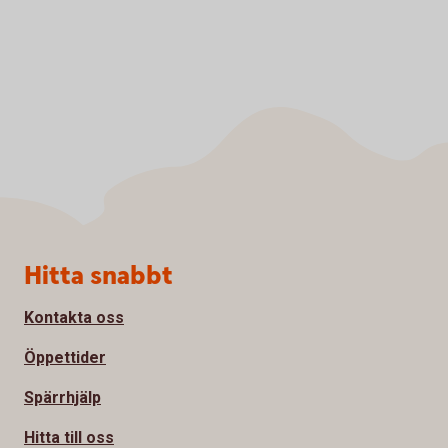
Sidfot
Hitta snabbt
Kontakta oss
Öppettider
Spärrhjälp
Hitta till oss