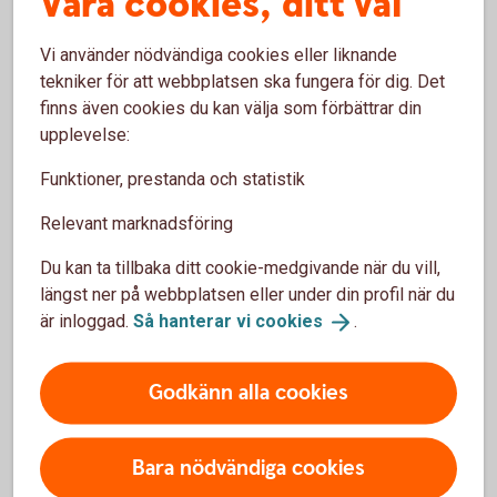
Våra cookies, ditt val
Tips!
Vi använder nödvändiga cookies eller liknande
tekniker för att webbplatsen ska fungera för dig. Det
finns även cookies du kan välja som förbättrar din
upplevelse:
Funktioner, prestanda och statistik
Relevant marknadsföring
Du kan ta tillbaka ditt cookie-medgivande när du vill,
längst ner på webbplatsen eller under din profil när du
Vill du börja använda kortet innan du
är inloggad.
Så hanterar vi
cookies
.
fått det?
Om du vill använda ditt nya bankkort Mastercard
Godkänn alla cookies
innan du fått det hemskickat, kan du lägga till det i en
digital plånbok (Wallet), till exempel Apple Pay,
Samsung Pay och Swedbank Plånbok. Du kan enkelt
Bara nödvändiga cookies
ansluta ditt kort till en Wallet direkt efter beställning.