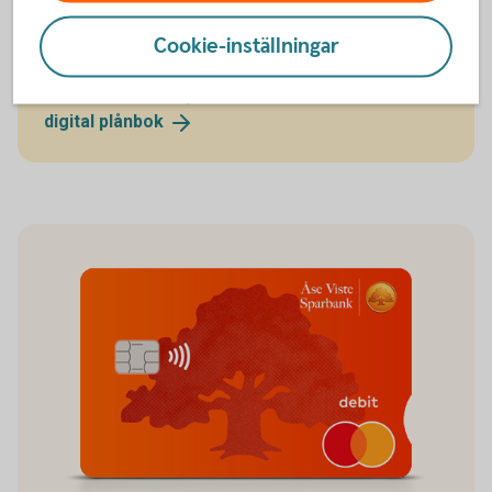
Därefter kan du börja handla med kortet utan att ha
fått det. Läs mer om våra digitala plånböcker.
Cookie-inställningar
Betala med mobil, wearables eller klocka med
digital
plånbok