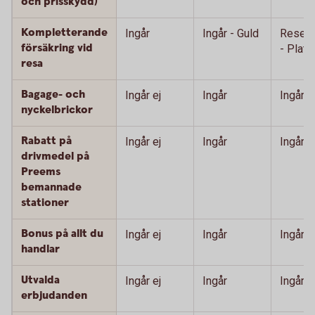
och prisskydd)
Kompletterande
Ingår
Ingår - Guld
Resefö
försäkring vid
- Plati
resa
Bagage- och
Ingår ej
Ingår
Ingår
nyckelbrickor
Rabatt på
Ingår ej
Ingår
Ingår
drivmedel på
Preems
bemannade
stationer
Bonus på allt du
Ingår ej
Ingår
Ingår
handlar
Utvalda
Ingår ej
Ingår
Ingår
erbjudanden