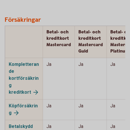
Försäkringar
Betal- och
Betal- och
Betal- o
kreditkort
kreditkort
kreditko
Mastercard
Mastercard
Masterca
Guld
Platinum
Kompletteran
Ja
Ja
Ja
de
kortförsäkrin
g
kreditkort
Köpförsäkrin
Ja
Ja
Ja
g
Betalskydd
Ja
Ja
Ja