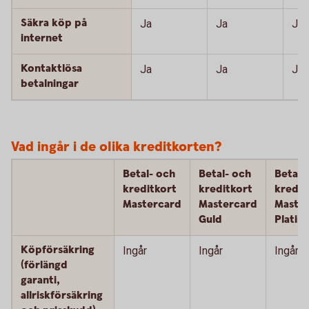
Säkra köp på
Ja
Ja
Ja
internet
Kontaktlösa
Ja
Ja
Ja
betalningar
Vad ingår i de olika kreditkorten?
Betal- och
Betal- och
Betal-
kreditkort
kreditkort
kredit
Mastercard
Mastercard
Maste
Guld
Platin
Köpförsäkring
Ingår
Ingår
Ingår
(förlängd
garanti,
allriskförsäkring