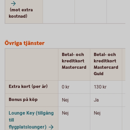
(mot extra
kostnad)
Övriga tjänster
Betal- och
Betal- och
B
kreditkort
kreditkort
k
Mastercard
Mastercard
M
Guld
P
Extra kort (per år)
0 kr
130 kr
90
Bonus på köp
Nej
Ja
J
Lounge Key (tillgång
Nej
Nej
J
till
flygplatslounger)