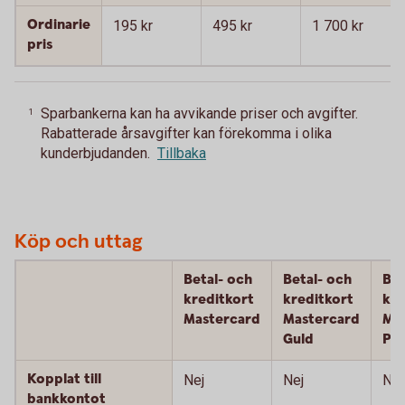
Ordinarie
195 kr
495 kr
1 700 kr
pris
Sparbankerna kan ha avvikande priser och avgifter.
1
Rabatterade årsavgifter kan förekomma i olika
kunderbjudanden.
Tillbaka
Köp och uttag
Betal- och
Betal- och
Bet
kreditkort
kreditkort
kre
Mastercard
Mastercard
Ma
Guld
Pla
Kopplat till
Nej
Nej
Nej
bankkontot