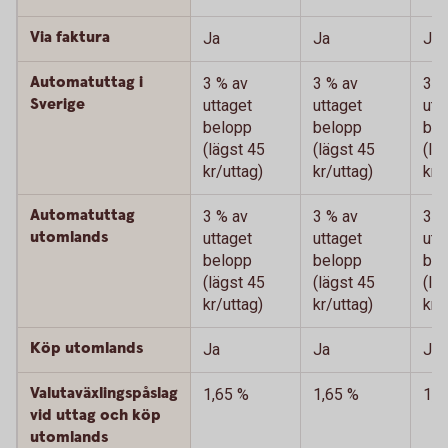
Via faktura
Ja
Ja
Ja
Automatuttag i
3 % av
3 % av
3 %
Sverige
uttaget
uttaget
utt
belopp
belopp
bel
(lägst 45
(lägst 45
(lä
kr/uttag)
kr/uttag)
kr/
Automatuttag
3 % av
3 % av
3 %
utomlands
uttaget
uttaget
utt
belopp
belopp
bel
(lägst 45
(lägst 45
(lä
kr/uttag)
kr/uttag)
kr/
Köp utomlands
Ja
Ja
Ja
Valutaväxlingspåslag
1,65 %
1,65 %
1,6
vid uttag och köp
utomlands