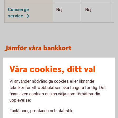
Concierge
Nej
Nej
J
service
Jämför våra bankkort
Kunderbjudanden
Våra cookies, ditt val
Betal- och
Betal- och
Betal- och
kreditkort
kreditkort
kreditkort
Vi använder nödvändiga cookies eller liknande
Mastercard
Mastercard
Mastercard
tekniker för att webbplatsen ska fungera för dig. Det
Guld
Platinum
finns även cookies du kan välja som förbättrar din
Ingår i
upplevelse:
Ja
Rabatterat
Rabatterat
nyckelkund
till 295 kr/år
till 1 400 kr/
Funktioner, prestanda och statistik
år