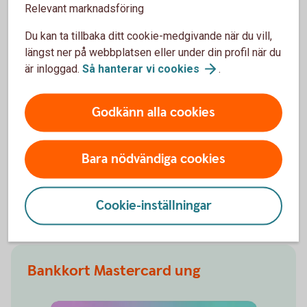
Relevant marknadsföring
Ingår i
Ja
Nej
Nej
nyckelkund
Du kan ta tillbaka ditt cookie-medgivande när du vill,
Student
längst ner på webbplatsen eller under din profil när du
är inloggad.
Så hanterar vi
cookies
.
Ingår i
Ja
Nej
Nej
nyckelkund
Godkänn alla cookies
Ung
Ingår i
Nej
Nej
Nej
Bara nödvändiga cookies
Erbjudande
för barn
och unga
Cookie-inställningar
Bankkort Mastercard ung