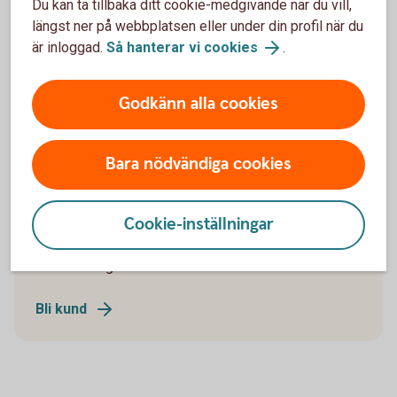
Du kan ta tillbaka ditt cookie-medgivande när du vill,
Vad kostar det om jag får ett stenskott?
längst ner på webbplatsen eller under din profil när du
är inloggad.
Så hanterar vi cookies
.
Täcker min försäkring om jag lånar ut bilen?
Vad är vagnskadegaranti?
Godkänn alla cookies
Bara nödvändiga cookies
Välkommen att bli kund
Cookie-inställningar
När du blivit kund kan du se pris och teckna
bilförsäkring.
Bli kund