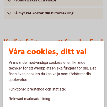
Produktfakta och villkor
Så mycket kostar din bilförsäkring
Vanliga frågor om att försäkra Ford
Våra cookies, ditt val
Halv, hel eller trafik – vilken försäkring ska jag
välja?
Vi använder nödvändiga cookies eller liknande
tekniker för att webbplatsen ska fungera för dig. Det
Bilförsäkringen som den tidigare ägaren har, när
finns även cookies du kan välja som förbättrar din
slutar den gälla?
upplevelse:
Funktioner, prestanda och statistik
Gäller försäkringen om jag övningskör med min
bil?
Relevant marknadsföring