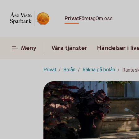
Privat
Företag
Om oss
Meny
Våra tjänster
Händelser i liv
Privat
Bolån
Räkna på bolån
Räntesk