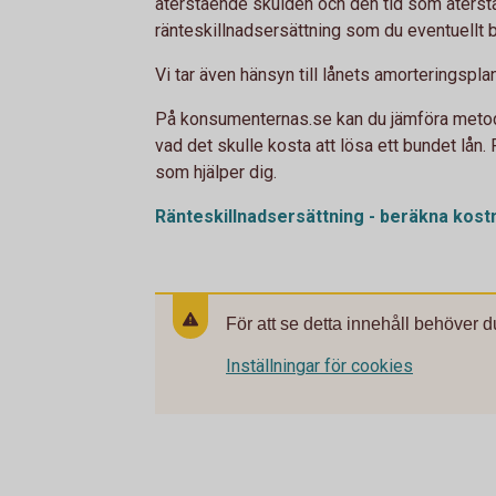
återstående skulden och den tid som återstår
ränteskillnadsersättning som du eventuellt 
Vi tar även hänsyn till lånets amorteringsplan
På konsumenternas.se kan du jämföra metod
vad det skulle kosta att lösa ett bundet lån
som hjälper dig.
Ränteskillnadsersättning - beräkna kos
För att se detta innehåll behöver d
Inställningar för cookies