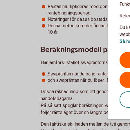
Funkt
Räntan multipliceras med den återståend
räntebindningsperiod.
Rele
Noteringar för dessa bostadsobligations
Denna metod kommer finnas kvar till 203
Du ka
10 år.
webbp
Så h
Beräkningsmodell på lån s
Här jämförs istället swapräntorna vid två tid
Swapräntan när du band räntan på ditt lån
och swapräntan när du löser lånet i förtid
Dessa räknas ihop som ett genomsnitt av r
handelsdagarna.
På så sätt speglar beräkningen våra faktisk
följer ränteläget över en längre period iställ
Den faktiska skillnaden mellan de två geno