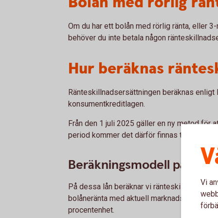
Bolån med rörlig rän
Om du har ett bolån med rörlig ränta, eller 
behöver du inte betala någon ränteskillnadser
Hur beräknas räntesk
Ränteskillnadsersättningen beräknas enligt
konsumentkreditlagen.
Från den 1 juli 2025 gäller en ny metod för a
period kommer det därför finnas två beräkn
V
Beräkningsmodell på lån bu
Vi an
På dessa lån beräknar vi ränteskillnadsersä
webbp
bolåneränta med aktuell marknadsränta för b
förbä
procentenhet.