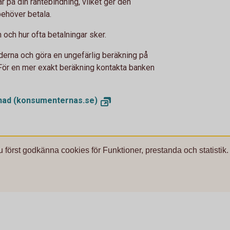
 på din räntebindning, vilket ger den
behöver betala.
 och hur ofta betalningar sker.
erna och göra en ungefärlig beräkning på
. För en mer exakt beräkning kontakta banken
tnad (konsumenternas.se)
u först godkänna cookies för Funktioner, prestanda och statistik.