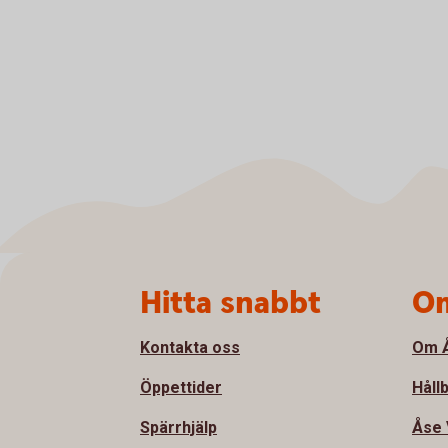
Sidfot
Hitta snabbt
Om
Kontakta oss
Om Å
Öppettider
Håll
Spärrhjälp
Åse 