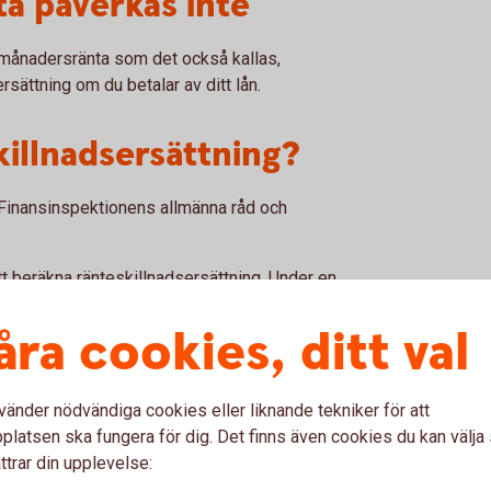
ta påverkas inte
3-månadersränta som det också kallas,
sättning om du betalar av ditt lån.
illnadsersättning?
 Finansinspektionens allmänna råd och
tt beräkna ränteskillnadsersättning. Under en
ingsmodeller.
åra cookies, ditt val
ndna före 1 juli 2025
vänder nödvändiga cookies eller liknande tekniker för att
ttningen genom att jämföra din bundna
latsen ska fungera för dig. Det finns även cookies du kan välj
ostadsobligationer och lägger sedan till 1
ttrar din upplevelse: