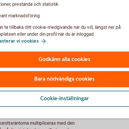
ioner, prestanda och statistik
e skulden och den tid som återstår på din
vant marknadsföring
räntor publiceras regelbundet i dagspress.
5 eftersom bankens längsta bindningstid är
n ta tillbaka ditt cookie-medgivande när du vill, längst ner på
latsen eller under din profil när du är inloggad.
anterar vi cookies
.
om bands från och med 1 juli 2025
Godkänn alla cookies
punkter:
Bara nödvändiga cookies
.
elevanta swapräntor under de senaste 20
Cookie-inställningar
a kostnader mer rättvisande, eftersom vi
et för bara en enskild dag.
msnittsräntorna multipliceras med den