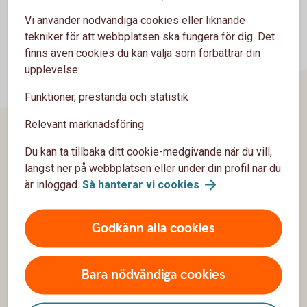
Vi använder nödvändiga cookies eller liknande
tekniker för att webbplatsen ska fungera för dig. Det
finns även cookies du kan välja som förbättrar din
upplevelse:
Funktioner, prestanda och statistik
Relevant marknadsföring
Sidfot
Du kan ta tillbaka ditt cookie-medgivande när du vill,
Hitta snabbt
längst ner på webbplatsen eller under din profil när du
är inloggad.
Så hanterar vi
cookies
.
Kontakta oss
Öppettider
Godkänn alla cookies
Spärrhjälp
Hitta till oss
Bara nödvändiga cookies
Priser, räntor och kurser