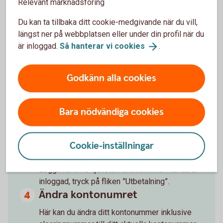
hos Skatteverket
Relevant marknadsföring
Du kan ta tillbaka ditt cookie-medgivande när du vill,
längst ner på webbplatsen eller under din profil när du
Gå in på skatteverket.se
är inloggad.
Så hanterar vi
cookies
.
Tryck på fliken ”Skatter”. Är du företagare välj
först fliken Företag.
Godkänn alla cookies
Ditt Skattekonto för in- och
utbetalningar
Bara nödvändiga cookies
Välj ”Skattekonto – betala och få tillbaka” i
menyn och välj sedan ”Utbetalning från
skattekontot”. Till sist väljer du ”Anmäla konto”.
Cookie-inställningar
Logga in
Logga nu in i e-tjänsten Skattekonto. När du är
inloggad, tryck på fliken ”Utbetalning”.
Ändra kontonumret
Här kan du ändra ditt kontonummer inklusive