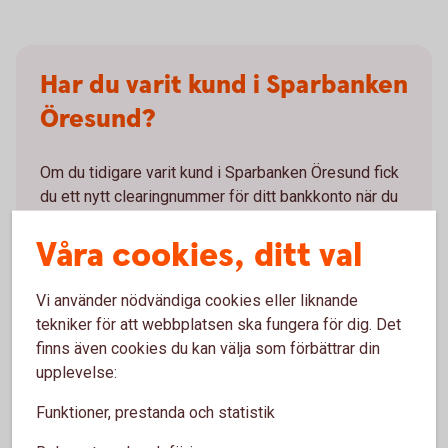
Har du varit kund i Sparbanken
Öresund?
Om du tidigare varit kund i Sparbanken Öresund fick
du ett nytt clearingnummer för ditt bankkonto när du
blev kund hos oss. Gamla clearingnummer från
Våra cookies, ditt val
Sparbanken Öresund slutade att fungera den
9 mars
2026
så kontrollera gärna att de som överför eller
betalar ut pengar till dig har rätt kontouppgifter.
Vi använder nödvändiga cookies eller liknande
tekniker för att webbplatsen ska fungera för dig. Det
finns även cookies du kan välja som förbättrar din
upplevelse:
Funktioner, prestanda och statistik
Så uppdaterar du kontonumret