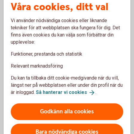
Våra cookies, ditt val
2026-02-23
Vi använder nödvändiga cookies eller liknande
Driftstörning i tjänsten (SAK, KRF) (2026-
tekniker för att webbplatsen ska fungera för dig. Det
finns även cookies du kan välja som förbättrar din
02-19) /OK
upplevelse:
Swedbank och sparbankerna
Funktioner, prestanda och statistik
Åtgärdat
Under torsdag den 19:e februari 2026 kl: 15:02
Relevant marknadsföring
har vi haft driftstörning i tjänsten (SAK, KRF)
och felaktiga uppgifter om kundernas privatlån
Du kan ta tillbaka ditt cookie-medgivande när du vill,
har levererats till UC. /OK.
längst ner på webbplatsen eller under din profil när du
är inloggad.
Så hanterar vi
cookies
.
meddelande i pdf-format
Godkänn alla cookies
Publicerad 2026-02-24
Bara nödvändiga cookies