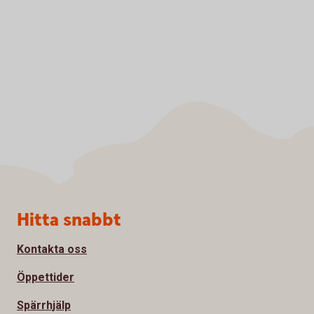
Sidfot
Hitta snabbt
Kontakta oss
Öppettider
Spärrhjälp