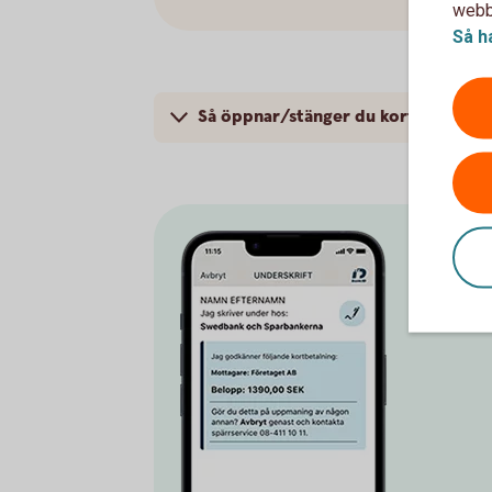
webbp
Så h
Så öppnar/stänger du kort för inte