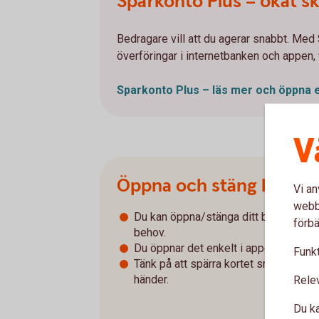
Sparkonto Plus – ökat s
Bedragare vill att du agerar snabbt. Med
överföringar i internetbanken och appen, vi
Sparkonto Plus – läs mer och öppna 
V
Öppna och stäng kort fö
Vi an
webbp
Du kan öppna/stänga ditt bankkort för
förbä
behov.
Du öppnar det enkelt i appen och int
Funkt
Tänk på att spärra kortet snabbt om d
händer.
Rele
Du ka