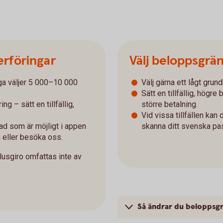
erföringar
Välj beloppsgrän
ga väljer 5 000–10 000
Välj gärna ett lågt grun
Sätt en tillfällig, högr
g – sätt en tillfällig,
större betalning.
Vid vissa tillfällen kan
ad som är möjligt i appen
skanna ditt svenska pass
a eller besöka oss.
lusgiro omfattas inte av
Så ändrar du beloppsgr