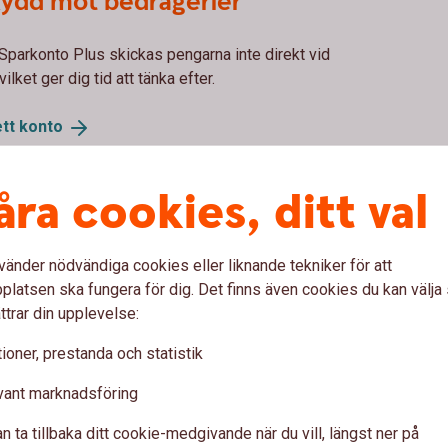
kydd mot bedrägerier
 Sparkonto Plus skickas pengarna inte direkt vid
lket ger dig tid att tänka efter.
ett
konto
åra cookies, ditt val
r internetköp
Öppna och stäng
vänder nödvändiga cookies eller liknande tekniker för att
latsen ska fungera för dig. Det finns även cookies du kan välj
 internetköp efter dina
Du kan öppna/stänga dit
ttrar din upplevelse:
behov.
ernetbanken.
Du öppnar det enkelt i 
ioner, prestanda och statistik
et kan ha kommit i orätta
Tänk på att spärra kort
händer.
vant marknadsföring
n ta tillbaka ditt cookie-medgivande när du vill, längst ner på