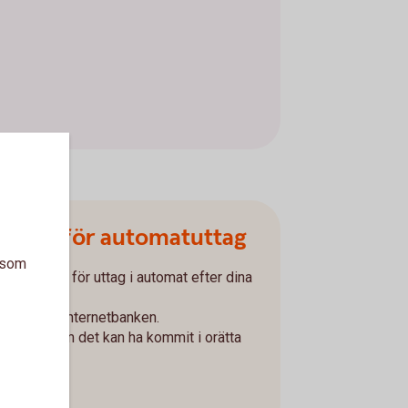
 kort för automatuttag
a som
t bankkort för uttag i automat efter dina
appen och internetbanken.
et snabbt om det kan ha kommit i orätta