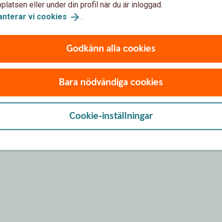
latsen eller under din profil när du är inloggad.
anterar vi
cookies
.
Godkänn alla cookies
rnetköp
Så öppnar/stänger du 
Bara nödvändiga cookies
Cookie-inställningar