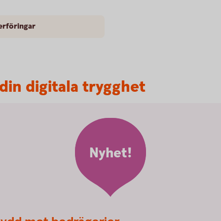
erföringar
 din digitala trygghet
Nyhet!