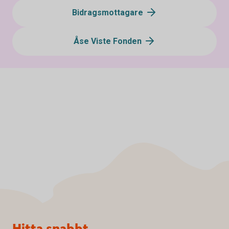
Bidragsmottagare
Åse Viste Fonden
Sidfot