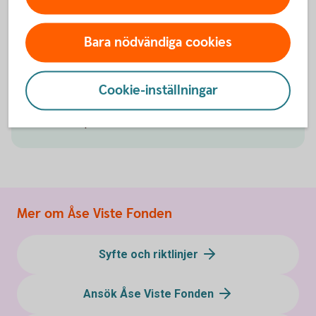
Åsaka-Björke hembygdsförening tilldelades
10 000
Bara nödvändiga cookies
kr
ur Åse Viste Fonden.
Pengarna ska användas till en torpinventering för att
Cookie-inställningar
bevara historien om bygden. Ett gediget arbete som
ska resultera i en bok samt informationsskyltar på
de aktuella platserna.
Mer om Åse Viste Fonden
Syfte och riktlinjer
Ansök Åse Viste Fonden