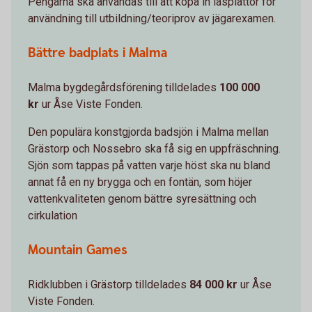
Pengarna ska användas till att köpa in läsplattor för
användning till utbildning/teoriprov av jägarexamen.
Bättre badplats i Malma
Malma bygdegårdsförening tilldelades
100 000
kr
ur Åse Viste Fonden.
Den populära konstgjorda badsjön i Malma mellan
Grästorp och Nossebro ska få sig en uppfräschning.
Sjön som tappas på vatten varje höst ska nu bland
annat få en ny brygga och en fontän, som höjer
vattenkvaliteten genom bättre syresättning och
cirkulation
Mountain Games
Ridklubben i Grästorp tilldelades
84 000 kr
ur Åse
Viste Fonden.