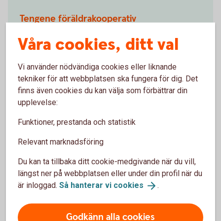
Tengene föräldrakooperativ
Våra cookies, ditt val
Tengene föräldrakooperativ tilldelades
51 337 kr
ur
Åse Viste Fonden.
Vi använder nödvändiga cookies eller liknande
Pengarna ska användas till att köpa in lådcyklar som
tekniker för att webbplatsen ska fungera för dig. Det
är ett bra transportmedel för förskolan som gärna
finns även cookies du kan välja som förbättrar din
gör utflykter.
upplevelse:
Folkuniversitetet
Funktioner, prestanda och statistik
Relevant marknadsföring
Folkuniversitetet tilldelades
100 000 kr
ur Åse Viste
Fonden.
Du kan ta tillbaka ditt cookie-medgivande när du vill,
längst ner på webbplatsen eller under din profil när du
Pengarna ska gå till en förstudie kring att starta
är inloggad.
Så hanterar vi
cookies
.
utbildningen Gitarrakademin.
Åsaka-Björke hembygdsförening
Godkänn alla cookies