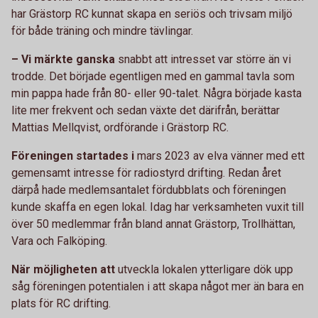
har Grästorp RC kunnat skapa en seriös och trivsam miljö
för både träning och mindre tävlingar.
– Vi märkte ganska
snabbt att intresset var större än vi
trodde. Det började egentligen med en gammal tavla som
min pappa hade från 80- eller 90-talet. Några började kasta
lite mer frekvent och sedan växte det därifrån, berättar
Mattias Mellqvist, ordförande i Grästorp RC.
Föreningen startades i
mars 2023 av elva vänner med ett
gemensamt intresse för radiostyrd drifting. Redan året
därpå hade medlemsantalet fördubblats och föreningen
kunde skaffa en egen lokal. Idag har verksamheten vuxit till
över 50 medlemmar från bland annat Grästorp, Trollhättan,
Vara och Falköping.
När möjligheten att
utveckla lokalen ytterligare dök upp
såg föreningen potentialen i att skapa något mer än bara en
plats för RC drifting.