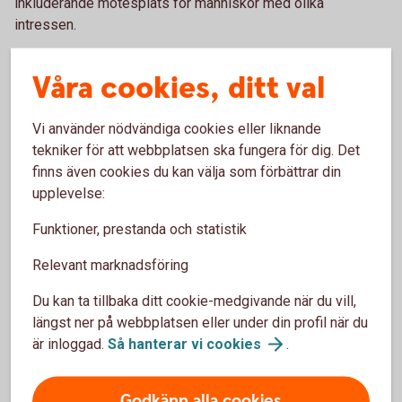
inkluderande mötesplats för människor med olika
intressen.
– Vi vill att alla
som kommer hit ska känna sig välkomna.
Våra cookies, ditt val
Det sociala är minst lika viktigt som själva sporten, säger
Mattias.
Vi använder nödvändiga cookies eller liknande
tekniker för att webbplatsen ska fungera för dig. Det
finns även cookies du kan välja som förbättrar din
upplevelse:
Funktioner, prestanda och statistik
Relevant marknadsföring
Du kan ta tillbaka ditt cookie-medgivande när du vill,
längst ner på webbplatsen eller under din profil när du
är inloggad.
Så hanterar vi
cookies
.
Godkänn alla cookies