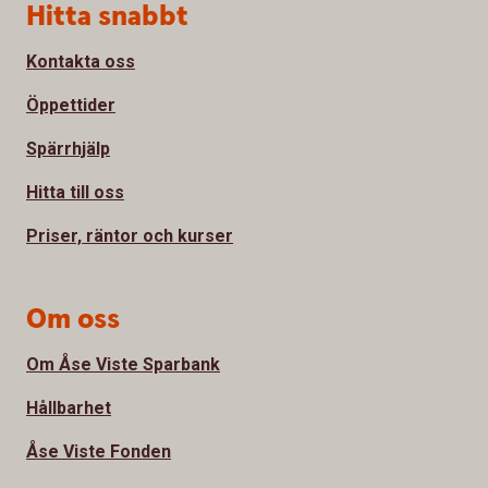
Sidfot
Hitta snabbt
Kontakta oss
Öppettider
Spärrhjälp
Hitta till oss
Priser, räntor och kurser
Om oss
Om Åse Viste Sparbank
Hållbarhet
Åse Viste Fonden